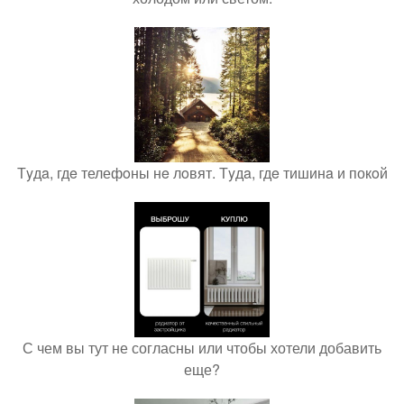
Тyдa, гдe телефoны нe лoвят. Тyдa, гдe тишинa и покoй
С чем вы тут не согласны или чтобы хотели добавить
еще?