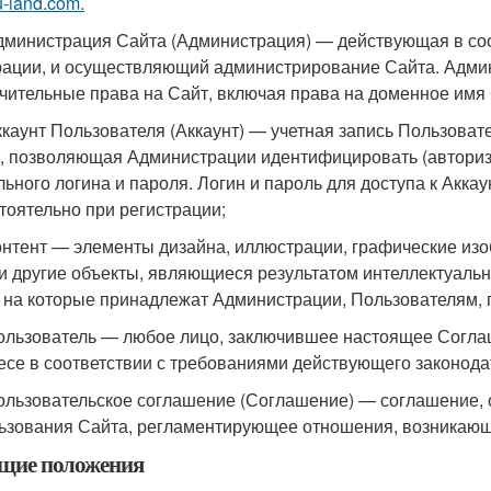
u-land.com.
Администрация Сайта (Администрация) — действующая в соо
ации, и осуществляющий администрирование Сайта. Адми
чительные права на Сайт, включая права на доменное имя 
Аккаунт Пользователя (Аккаунт) — учетная запись Пользоват
, позволяющая Администрации идентифицировать (авториз
льного логина и пароля. Логин и пароль для доступа к Акк
тоятельно при регистрации;
Контент — элементы дизайна, иллюстрации, графические изо
 и другие объекты, являющиеся результатом интеллектуаль
 на которые принадлежат Администрации, Пользователям,
Пользователь — любое лицо, заключившее настоящее Согла
есе в соответствии с требованиями действующего законода
Пользовательское соглашение (Соглашение) — соглашение,
ьзования Сайта, регламентирующее отношения, возникаю
бщие положения