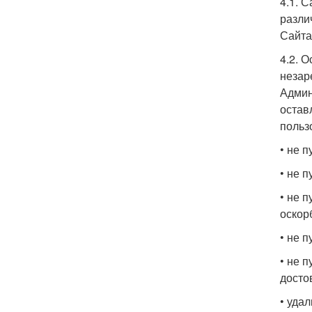
4.1. 
разли
Сайта
4.2. 
незар
Админ
остав
польз
• не 
• не 
• не 
оскор
• не 
• не 
досто
• уда