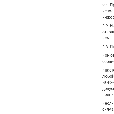
2.1. 
испол
инфор
2.2. 
отнош
нем.
2.3. 
• он 
серви
• нас
любой
каких
допус
подпи
• есл
силу 