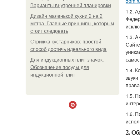
dom.r
Варианты внутренней планировки
1.2. 
Дизайн маленькой кухни 2 на 2
Федер
метра. Главные принципы, которым
исклю
стоит следовать
1.3. 
Стрижка кустарников: простой
Сайте
способ достичь идеального вида
уника
самос
Для индукционных плит значок.
Обозначение посуды для
1.4. 
индукционной плит
звуки
права
1.5. 
интер
1.6. 
испол
2. О