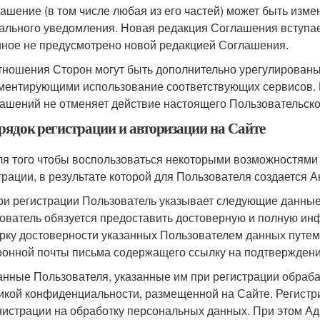
лашение (в том числе любая из его частей) может быть изм
ального уведомления. Новая редакция Соглашения вступае
иное не предусмотрено новой редакцией Соглашения.
Отношения Сторон могут быть дополнительно урегулирован
ментирующими использование соответствующих сервисов. 
лашений не отменяет действие настоящего Пользовательско
орядок регистрации и авторизации на Сайте
Для того чтобы воспользоваться некоторыми возможностями
трации, в результате которой для Пользователя создается А
При регистрации Пользователь указывает следующие данные:
ователь обязуется предоставить достоверную и полную ин
рку достоверности указанных Пользователем данных путем
ронной почты письма содержащего ссылку на подтверждени
Данные Пользователя, указанные им при регистрации обраб
икой конфиденциальности, размещенной на Сайте. Регистри
истрации на обработку персональных данных. При этом Адм