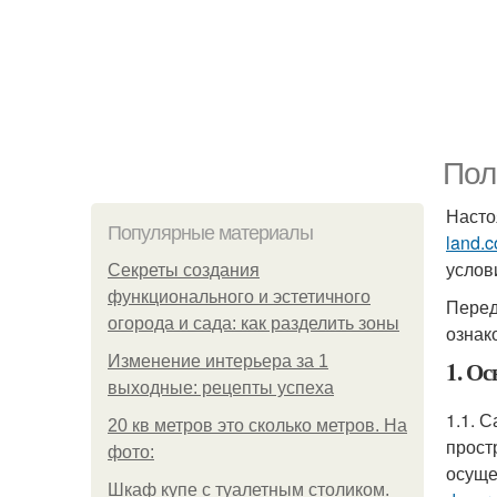
Пол
Насто
Популярные материалы
land.
услов
Секреты создания
функционального и эстетичного
Перед
огорода и сада: как разделить зоны
ознак
Изменение интерьера за 1
1. О
выходные: рецепты успеха
1.1. 
20 кв метров это сколько метров. На
прост
фото:
осуще
Шкаф купе с туалетным столиком.