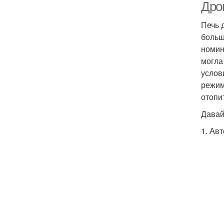
Дро
Печь 
больш
номин
могла
услов
режим
отопи
Давай
1. Ав