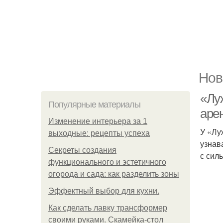
Нов
«Луж
Популярные материалы
аре
Изменение интерьера за 1
У «Лу
выходные: рецепты успеха
узнав
Секреты создания
с сил
функционального и эстетичного
огорода и сада: как разделить зоны
Эффектный выбор для кухни.
Как сделать лавку трансформер
своими руками. Скамейка-стол