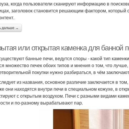
руза, когда пользователи сканируют информацию в поисковы
ицах, заголовок становится решающим фактором, который о
онтент.
ь дальше →
рытая или открытая каменка для банной п
существуют банные печи, ведутся споры - какой тип каменк
ся множество печек обоих типов и мнения о том, что лучше,
етворительной покупки нужно разбираться, в чём заключают
 следует из названия, основное различие заключается в том,
ке они находятся внутри печи в специальном кожухе, в откр
ктируют с открытым воздухом. Печи с разными видами кам
ости и по-разному вырабатывают пар.