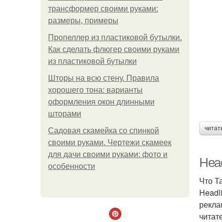
трансформер своими руками:
размеры, примеры
Пропеллер из пластиковой бутылки.
Как сделать флюгер своими руками
из пластиковой бутылки
Шторы на всю стену. Правила
хорошего тона: варианты
оформления окон длинными
шторами
читат
Садовая скамейка со спинкой
своими руками. Чертежи скамеек
для дачи своими руками: фото и
Head
особенности
Что Т
Headl
рекла
читат