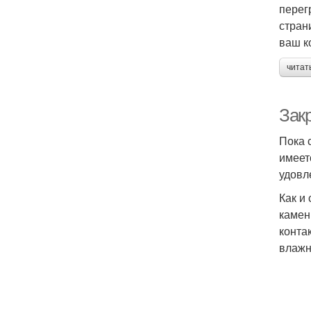
перег
стран
ваш к
читат
Зак
Пока 
имеет
удовл
Как и
камен
конта
влажн