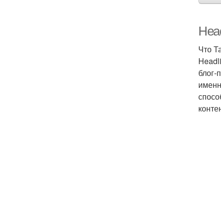
Head
Что Т
Headl
блог-
именн
спосо
конте