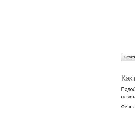
читат
Как 
Подоб
позво
Финск