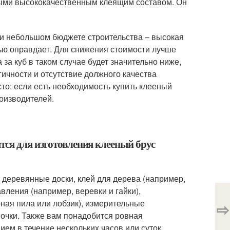
ыми высококачественным клеящим составом. Он
ри небольшом бюджете строительства – высокая
тью оправдает. Для снижения стоимости лучше
за куб в таком случае будет значительно ниже,
гичности и отсутствие должного качества
то: если есть необходимость купить клееный
оизводителей.
тся для изготовления клееный брус
 деревянные доски, клей для дерева (например,
вления (например, веревки и гайки),
ная пила или лобзик), измерительные
⇨
 очки. Также вам понадобится ровная
ем в течение нескольких часов или суток.