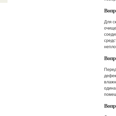
Вопр
Для с
очище
соеди
средс
непло
Вопр
Перед
дефек
влажн
одина
помещ
Вопр