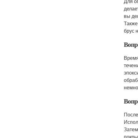
Для о
делае
вы де
Также
брус 
Вопр
Время
течен
эпокс
обраб
немно
Вопр
После
Испол
Затем
покры