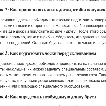
ос 2: Как правильно склеить доски, чтобы получил
клеивания досок необходимо тщательно подготовить поверх
нными от пыли и старого клея. Нанесите клей равномерно н
ните две доски и приложите их друг к другу. После этого со
тва (например, гайки и шайбы). Убедитесь, что давление р
тных соединений. Оставьте брус на несколько часов или су
ос 3: Как подготовить доски перед склеиванием
 склеиванием досок необходимо проверить их на наличие де
ты небольшие, их можно заделать специальным составом. Д
ость может препятствовать хорошему сцеплению клея. Так
ковую толщину. Если доски слишком влажные, их можно сл
ении или с помощью специального оборудования.
ос 4: Как определить необходимую длину бруса