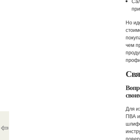
Сал
при
Но ид
стоим
покуп
чем п
проду
профи
Свя
Вопр
свои
Для и
ПВА и
шлифо
⇦
инстр
повер