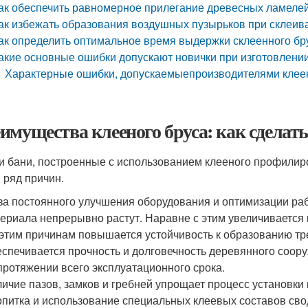
ак обеспечить равномерное прилегание древесных ламеле
ак избежать образования воздушных пузырьков при склеив
ак определить оптимальное время выдержки склеенного бр
акие основные ошибки допускают новички при изготовлении
Характерные ошибки, допускаемыепроизводителями клеен
имущества клееного бруса: как сделать
и бани, построенные с использованием клееного профилиро
 ряд причин.
за постоянного улучшения оборудования и оптимизации раб
ериала непрерывно растут. Наравне с этим увеличивается
этим причинам повышается устойчивость к образованию тре
спечивается прочность и долговечность деревянного сооруж
протяжении всего эксплуатационного срока.
ичие пазов, замков и гребней упрощает процесс установки
питка и использование специальных клеевых составов свод