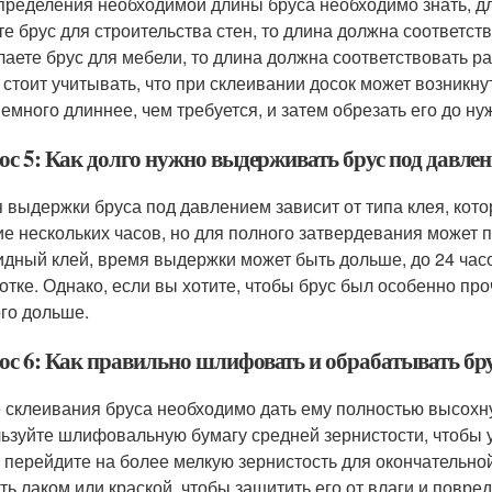
пределения необходимой длины бруса необходимо знать, для
те брус для строительства стен, то длина должна соответст
лаете брус для мебели, то длина должна соответствовать ра
 стоит учитывать, что при склеивании досок может возникн
немного длиннее, чем требуется, и затем обрезать его до ну
ос 5: Как долго нужно выдерживать брус под давле
 выдержки бруса под давлением зависит от типа клея, кот
ие нескольких часов, но для полного затвердевания может п
идный клей, время выдержки может быть дольше, до 24 часо
отке. Однако, если вы хотите, чтобы брус был особенно п
го дольше.
ос 6: Как правильно шлифовать и обрабатывать бру
 склеивания бруса необходимо дать ему полностью высохну
ьзуйте шлифовальную бумагу средней зернистости, чтобы у
 перейдите на более мелкую зернистость для окончательн
ть лаком или краской, чтобы защитить его от влаги и повре