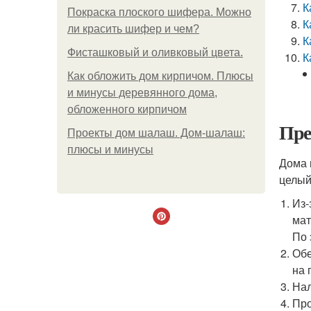
К
Покраска плоского шифера. Можно
К
ли красить шифер и чем?
К
Фисташковый и оливковый цвета.
К
Как обложить дом кирпичом. Плюсы
и минусы деревянного дома,
обложенного кирпичом
Пре
Проекты дом шалаш. Дом-шалаш:
плюсы и минусы
Дома 
целый
Из-
мат
По 
Обе
на 
Нал
Про