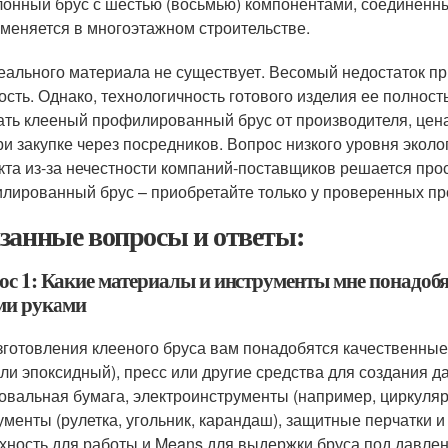
онный брус с шестью (восьмью) компонентами, соединённ
меняется в многоэтажном строительстве.
еального материала не существует. Весомый недостаток п
ость. Однако, технологичность готового изделия ее полнос
ать клееный профилированный брус от производителя, цена 
ри закупке через посредников. Вопрос низкого уровня эколо
кта из-за нечестности компаний-поставщиков решается прос
лированный брус – приобретайте только у проверенных пр
занные вопросы и ответы:
ос 1: Какие материалы и инструменты мне понадобя
ми руками
зготовления клееного бруса вам понадобятся качественные
ли эпоксидный), пресс или другие средства для создания да
вальная бумага, электроинструменты (например, циркуляр
ументы (рулетка, угольник, карандаш), защитные перчатки и
хность для работы и Means для выдержки бруса под давлени