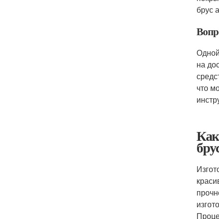
брус 
Вопро
Одной
на до
средс
что м
инстр
Как
бру
Изгот
краси
прочн
изгот
Проце