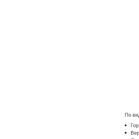
По ви
Гор
Вер