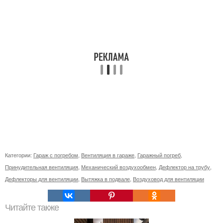
Категории:
Гараж с погребом
,
Вентиляция в гараже
,
Гаражный погреб
,
Принудительная вентиляция
,
Механический воздухообмен
,
Дефлектор на трубу
,
Дефлекторы для вентиляции
,
Вытяжка в подвале
,
Воздуховод для вентиляции
Читайте также