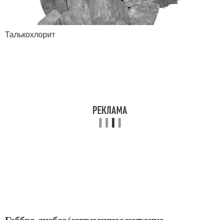
Талькохлорит
Габбро-диабаз (современное название