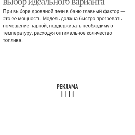
выбор идеального варианта
При выборе дровяной печи в баню главный фактор —
это её мощность. Модель должна быстро прогревать
Печь с закрытой
помещение парной, поддерживать необходимую
Банная печь
каменкой
температуру, расходуя оптимальное количество
топлива.
Различия между банной
Каменка от печи
печью
Печь с закрытой и
Открытая каменка
Печи с открытой и
Закрытая каменка