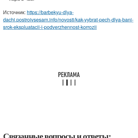
Источник:
https://barbekyu-dlya-
dachi.postroivsesam.info/novosti/kak-vybrat-pech-dlya-bani-
srok-ekspluatacii-i-podverzhennost-korrozii
Связанные вопросы и ответы: