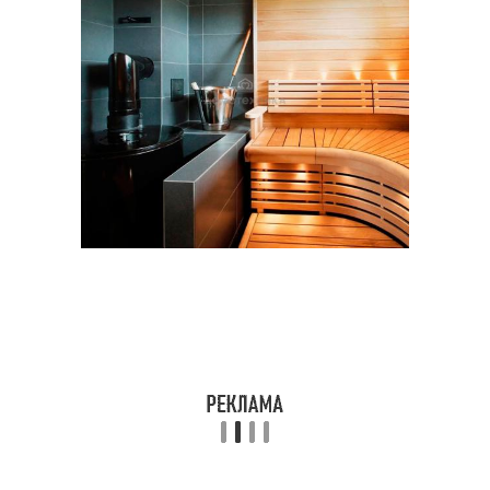
Каменка из кирпича
Кирпичная печь
Печь для бани
Печь из кирпича
Печь с обращенным
пламенем