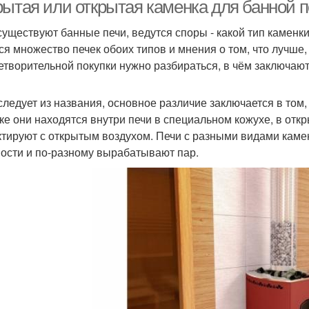
каменкой
рытая или открытая каменка для банной п
существуют банные печи, ведутся споры - какой тип каменк
ся множество печек обоих типов и мнения о том, что лучше,
аменка для жилого
Различия между
К
етворительной покупки нужно разбираться, в чём заключают
помещения
открытой и
 следует из названия, основное различие заключается в том,
ке они находятся внутри печи в специальном кожухе, в откр
ктируют с открытым воздухом. Печи с разными видами кам
ости и по-разному вырабатывают пар.