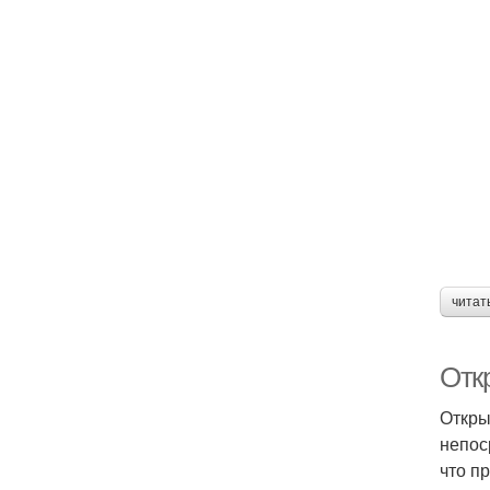
читат
Отк
Откры
непос
что п