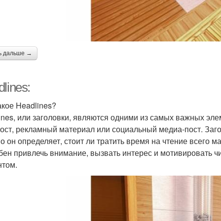
ь дальше →
lines:
акое Headlines?
ines, или заголовки, являются одними из самых важных элем
пост, рекламный материал или социальный медиа-пост. Загол
о он определяет, стоит ли тратить время на чтение всего 
бен привлечь внимание, вызвать интерес и мотивировать ч
нтом.