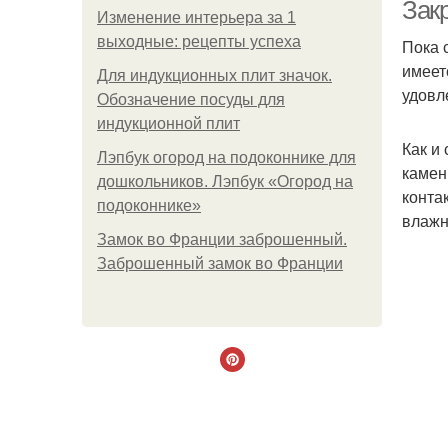
Зак
Изменение интерьера за 1
выходные: рецепты успеха
Пока 
имеет
К
Для индукционных плит значок.
удовл
Обозначение посуды для
индукционной плит
Как и
Лэпбук огород на подоконнике для
камен
дошкольников. Лэпбук «Огород на
конта
подоконнике»
влажн
Замок во Франции заброшенный.
Заброшенный замок во Франции