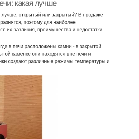
каменкой
ечи: какая лучше
и лучше, открытый или закрытый? В продаже
 разнятся, поэтому для наиболее
аменка от печи
Каменки в банной печи
ся их различия, преимущества и недостатки.
 где в печи расположены камни - в закрытой
ытой каменке они находятся вне печи и
енки создают различные режимы температуры и