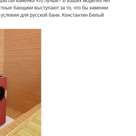
акрытая каменка что лучше? В ваших моделях нет
стные банщики выступают за то, что бы каменки
 условия для русской бани. Константин Белый