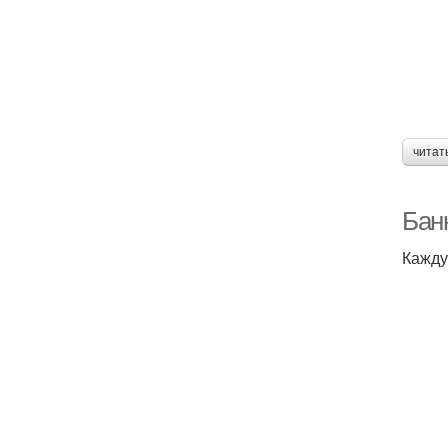
читат
Бан
Кажду