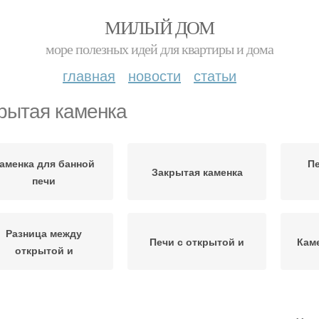
МИЛЫЙ ДОМ
море полезных идей для квартиры и дома
главная
новости
статьи
рытая каменка
аменка для банной
Пе
Закрытая каменка
печи
Разница между
Печи с открытой и
Кам
открытой и
Печь с закрытой
Пе
Каменка по сравнению