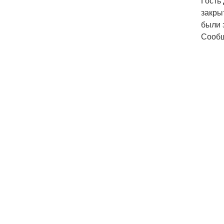
Гость
закры
были 
Сообщ