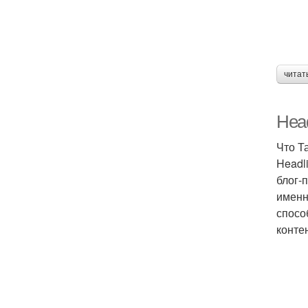
читат
Head
Что Т
Headl
блог-
именн
спосо
конте