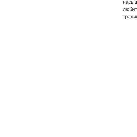
насыщ
любит
тради