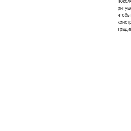
покол
ритуа
чтобы
конст
тради