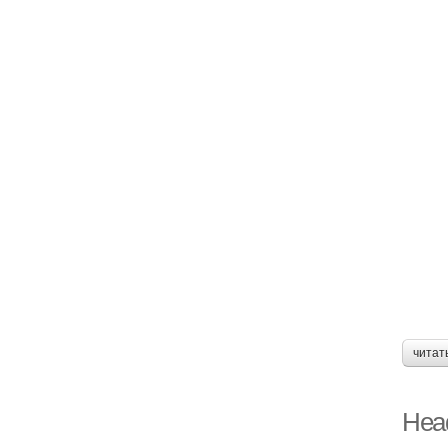
читат
Head