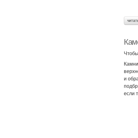
читат
Каме
Чтобы
Камни
верхн
и обр
подбр
если 