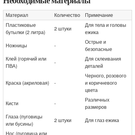
Необходимые материалы
Материал
Количество
Примечание
Пластиковые
Для тела и головы
2 штуки
бутылки (2 литра)
ежика
Острые и
Ножницы
-
безопасные
Клей (горячий или
Для склеивания
-
ПВА)
деталей
Черного, розового
Краска (акриловая)
-
и коричневого
цвета
Различных
Кисти
-
размеров
Глаза (пуговицы
2 штуки
Для глаз ежика
или бусины)
Нос (пуговица или