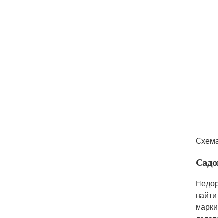
Схема
Садо
Недор
найти
марки