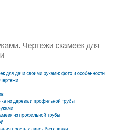
уками. Чертежи скамеек для
ти
ек для дачи своими руками: фото и особенности
 чертежи
ов
чка из дерева и профильной трубы
руками
амеек из профильной трубы
ой
ания простых лавок без спинки