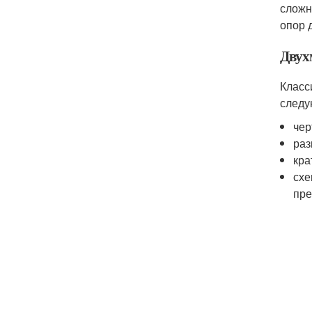
сложн
опор 
Двух
Класс
следу
чер
раз
кра
схе
пре