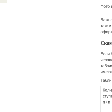
Фото 
Важно
таким
оформ
Скам
Если 
челов
табли
имеющ
Табли
Кол-
ступ
п / п