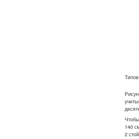
Типов
Рисун
учиты
десят
Чтобы
140 с
2 сто