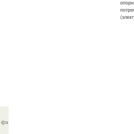
опорн
потре
(элек
⇦