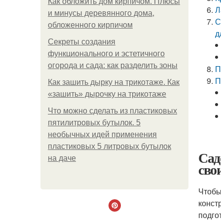
Как обложить дом кирпичом. Плюсы
Л
и минусы деревянного дома,
С
обложенного кирпичом
д
Секреты создания
функционального и эстетичного
огорода и сада: как разделить зоны
П
П
Как зашить дырку на трикотаже. Как
«зашить» дырочку на трикотаже
Что можно сделать из пластиковых
пятилитровых бутылок. 5
необычных идей применения
пластиковых 5 литровых бутылок
Сад
на даче
сво
Чтобы
конст
подго