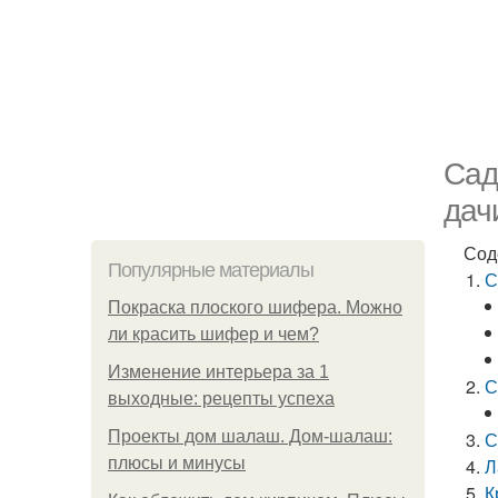
Сад
дач
Сод
Популярные материалы
С
Покраска плоского шифера. Можно
ли красить шифер и чем?
Изменение интерьера за 1
С
выходные: рецепты успеха
Проекты дом шалаш. Дом-шалаш:
С
плюсы и минусы
Л
К