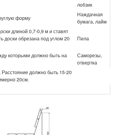
лобзик
Наждачная
круглую форму
бумага, лайм
оски длиной 0,7-0,9 м и ставят
ь доски обрезана под углом 20
Пила
жду которыми должно быть на
Саморезы,
отвертка
. Расстояние должно быть 15-20
имерно 20см.