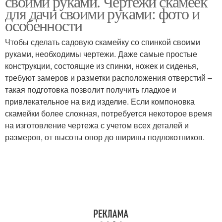
своими руками. Чертежи скамеек
для дачи своими руками: фото и
особенности
Чтобы сделать садовую скамейку со спинкой своими
Скамейки из дерева
Простая скамейка
руками, необходимы чертежи. Даже самые простые
конструкции, состоящие из спинки, ножек и сиденья,
требуют замеров и разметки расположения отверстий –
такая подготовка позволит получить гладкое и
Скамейки из досок
Скамейка из дерева
привлекательное на вид изделие. Если компоновка
скамейки более сложная, потребуется некоторое время
на изготовление чертежа с учетом всех деталей и
размеров, от высоты опор до ширины подлокотников.
Скамейка с
Садовые скамейки
подлокотниками
Скамейки со спинкой
Скамейки из бревна