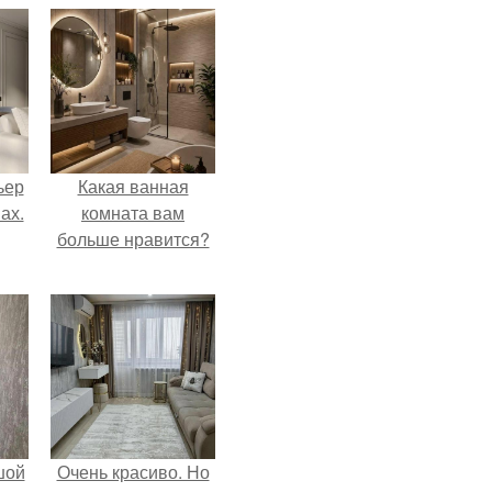
ьер
Какая ванная
ах.
комната вам
больше нравится?
шой
Очень красиво. Но