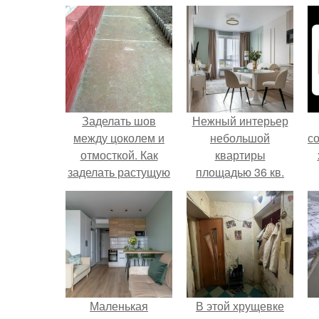
Заделать шов
Нежный интерьер
между цоколем и
небольшой
с
отмосткой. Как
квартиры
заделать растущую
площадью 36 кв.
щель между
цоколем и
отмосткой
Маленькая
В этой хрущевке