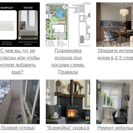
С чем вы тут не
Планировка
Опишите интер
огласны или чтобы
огорода под
кухни в 2-3 слов
хотели добавить
посадки схема.
еще?
Правила
планирования или
как распланировать
огород
Лоджия готова!
"Буржуйка" cнова в
Ремонт неболь