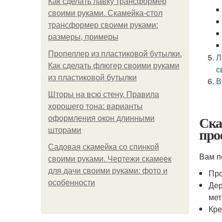
Как сделать лавку трансформер
своими руками. Скамейка-стол
трансформер своими руками:
размеры, примеры
Пропеллер из пластиковой бутылки.
Л
Как сделать флюгер своими руками
с
из пластиковой бутылки
В
Шторы на всю стену. Правила
хорошего тона: варианты
Ска
оформления окон длинными
про
шторами
Садовая скамейка со спинкой
Вам п
своими руками. Чертежи скамеек
для дачи своими руками: фото и
Про
особенности
Дер
мет
Кре