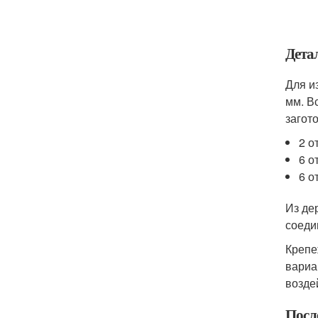
Дета
Для и
мм. В
загото
2 о
6 о
6 о
Из де
соеди
Крепе
вариа
возде
Посл