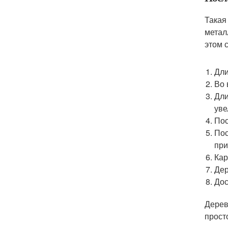
Такая
метал
этом с
Дли
Во 
Дли
уве
Пос
Пос
при
Кар
Дер
Дос
Дерев
прост