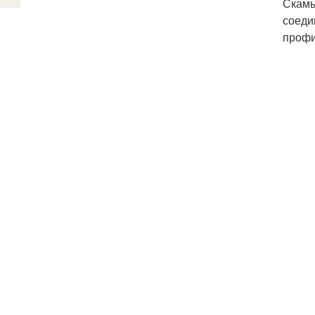
Скамь
соеди
профи