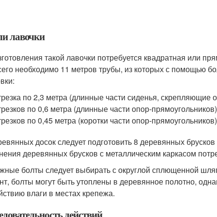
ли лавочки
зготовления такой лавочки потребуется квадратная или пр
сего необходимо 11 метров трубы, из которых с помощью б
вки:
трезка по 2,3 метра (длинные части сиденья, скрепляющие 
трезков по 0,6 метра (длинные части опор-прямоугольников)
трезков по 0,45 метра (коротки части опор-прямоугольников)
ревянных досок следует подготовить 8 деревянных бруско
нения деревянных брусков с металлическим каркасом потреб
жные болты следует выбирать с округлой сплющенной шляп
нт, болты могут быть утоплены в деревянное полотно, одна
йствию влаги в местах крепежа.
едовательность действий