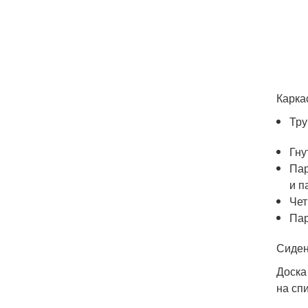
Карка
Тру
Гну
Пар
и п
Чет
Пар
Сиден
Доска
на сп