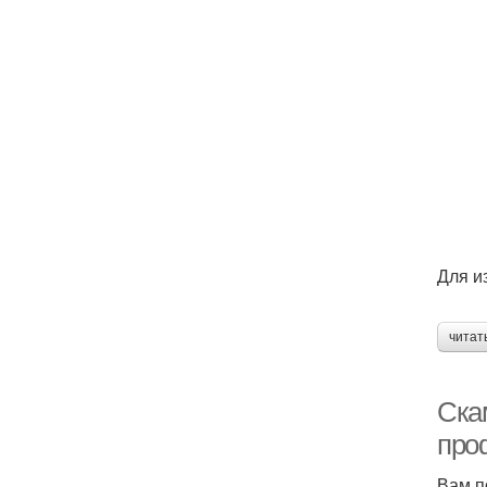
Для и
читат
Ска
про
Вам п