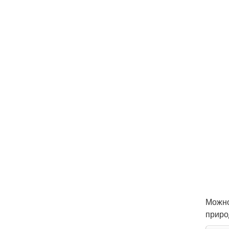
Можно
приро