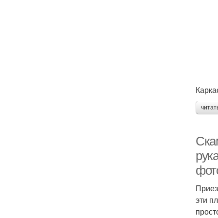
Карка
читат
Ска
рук
фот
Приез
эти п
прост