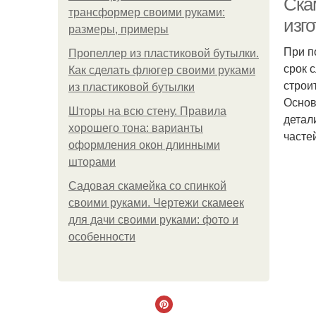
Ска
трансформер своими руками:
изг
размеры, примеры
При п
Пропеллер из пластиковой бутылки.
срок 
Как сделать флюгер своими руками
строи
из пластиковой бутылки
Основ
Шторы на всю стену. Правила
детал
хорошего тона: варианты
часте
оформления окон длинными
шторами
Садовая скамейка со спинкой
своими руками. Чертежи скамеек
для дачи своими руками: фото и
особенности