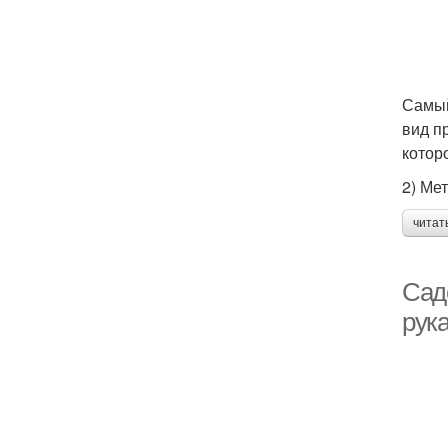
Самый
вид п
котор
2) Ме
читат
Сад
рук