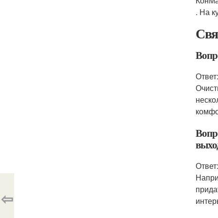
КонМа
. На 
Свя
Вопро
Ответ
Очист
неско
комфо
Вопр
выхо
Ответ
Напри
прида
⇦
интер