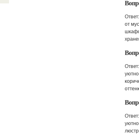
Вопро
Ответ
от му
шкафо
хране
Вопро
Ответ
уютно
корич
оттен
Вопро
Ответ
уютно
люстр