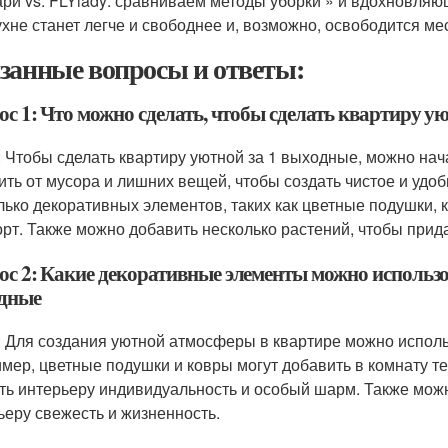
ри vs. FLYlady: сравниваем методы уборки » и вдохновляю
кухне станет легче и свободнее и, возможно, освободится ме
занные вопросы и ответы:
с 1: Что можно сделать, чтобы сделать квартиру у
: Чтобы сделать квартиру уютной за 1 выходные, можно нача
ить от мусора и лишних вещей, чтобы создать чистое и удо
лько декоративных элементов, таких как цветные подушки, к
рт. Также можно добавить несколько растений, чтобы прида
ос 2: Какие декоративные элементы можно использов
дные
: Для создания уютной атмосферы в квартире можно испол
мер, цветные подушки и ковры могут добавить в комнату те
ть интерьеру индивидуальность и особый шарм. Также мож
ьеру свежесть и жизненность.