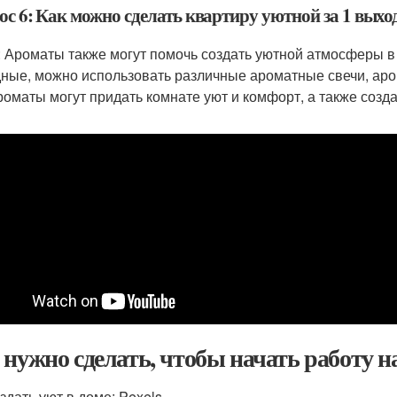
ос 6: Как можно сделать квартиру уютной за 1 выхо
: Ароматы также могут помочь создать уютной атмосферы в 
ные, можно использовать различные ароматные свечи, аро
роматы могут придать комнате уют и комфорт, а также созд
 нужно сделать, чтобы начать работу 
здать уют в доме: Pexels