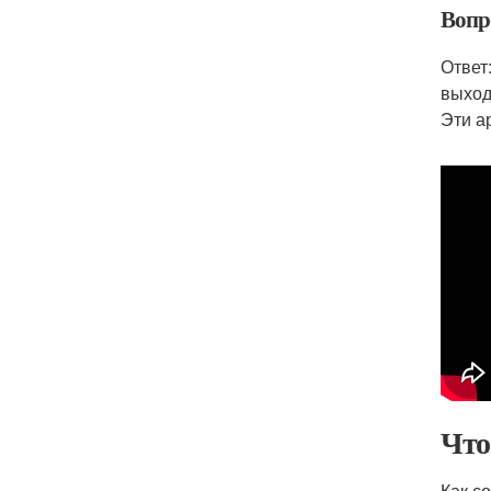
Вопр
Ответ
выход
Эти а
Что
Как со