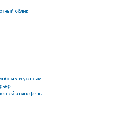
уютный облик
 удобным и уютным
ерьер
 уютной атмосферы