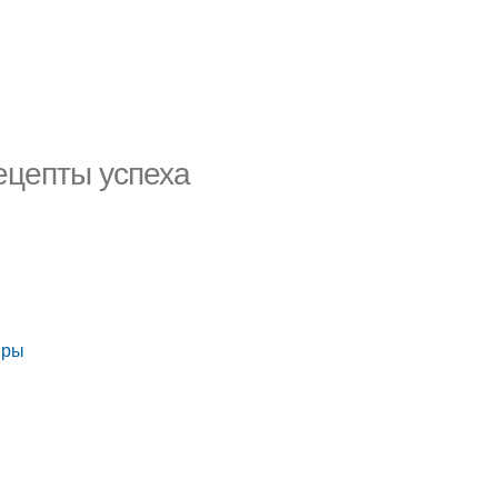
ецепты успеха
иры