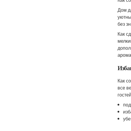
Дом д
уютны
без з
Как с
мелки
допол
арома
Изба
Как с
все в
госте
под
изб
убе