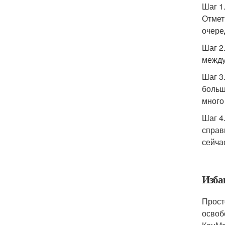
Шаг 1
Отмет
очере
Шаг 2
между
Шаг 3
больш
много
Шаг 4
справ
сейча
Изба
Прост
освоб