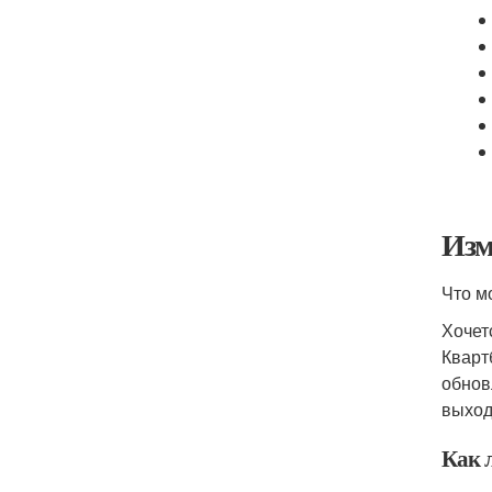
Изм
Что м
Хочет
Кварт
обнов
выход
Как 