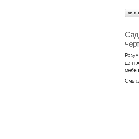
читат
Сад
чер
Разум
центр
мебел
Смысл