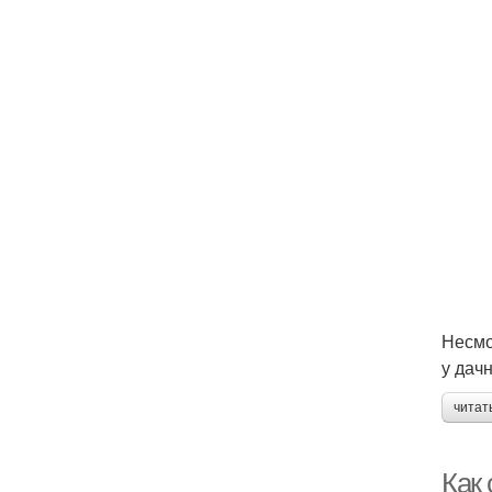
Несмо
у дач
читат
Как