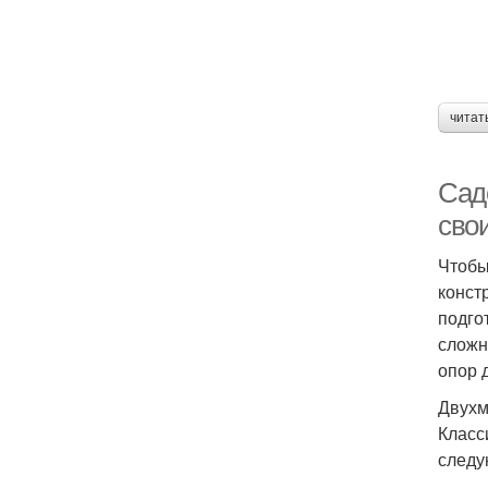
читат
Сад
сво
Чтобы
конст
подго
сложн
опор 
Двухм
Класс
следу