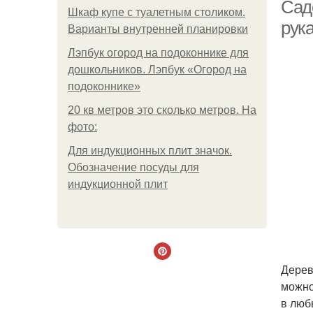
Сад
Шкаф купе с туалетным столиком.
рук
Варианты внутренней планировки
С
Лэпбук огород на подоконнике для
дошкольников. Лэпбук «Огород на
подоконнике»
20 кв метров это сколько метров. На
фото:
Для индукционных плит значок.
Обозначение посуды для
индукционной плит
Дерев
можно
в люб