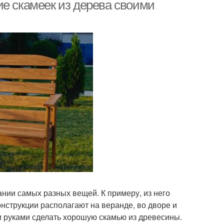
профильных труб
ие скамеек из дерева своими
ейки из металла
Скамейки для дачи
амейки из досок
Скамейка из дерева
амейка за пару
Скамейки из профиля
ейка из профиля
Скамейка без спинки
нии самых разных вещей. К примеру, из него
нструкции располагают на веранде, во дворе и
ми руками сделать хорошую скамью из древесины.