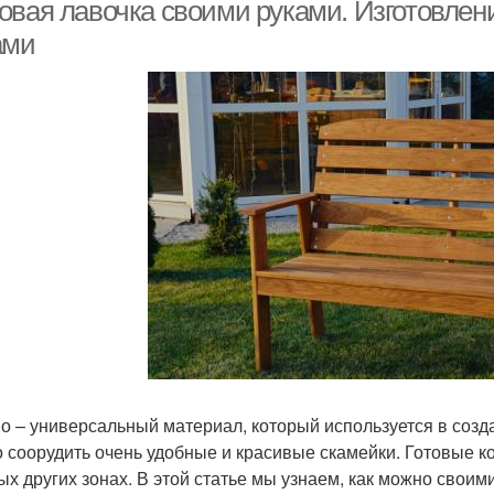
профильной трубы
скамейки
овая лавочка своими руками. Изготовлен
ами
камейка из круглой
Простая лавка
Скам
трубы
Скамейка для дачи
Простые лавки
Ск
Скамейка с
Скамейки со спинкой
Ск
подлокотниками
Металлическая
Скамейка на
Скам
о – универсальный материал, который используется в созда
скамейка
металлическом каркасе
 соорудить очень удобные и красивые скамейки. Готовые ко
ых других зонах. В этой статье мы узнаем, как можно свои