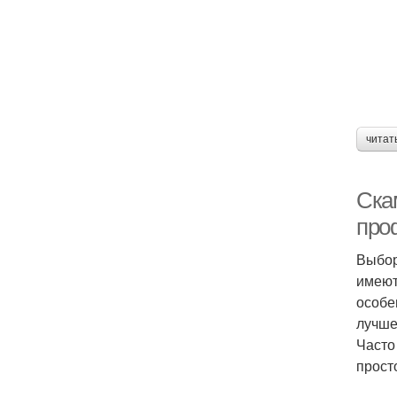
читат
Ска
про
Выбор
имеют
особе
лучше
Часто
прост