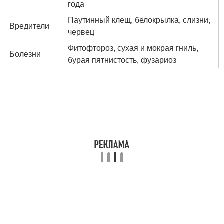
года
Паутинный клещ, белокрылка, слизни,
Вредители
червец
Фитофтороз, сухая и мокрая гниль,
Болезни
бурая пятнистость, фузариоз