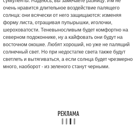
суккуленты. Надеюсь, вы замечаете разницу. Им не
очень нравится длительное воздействие палящего
солнца: они всячески от него защищаются: изменяя
форму листа, отращивая пупырышки, иголочки,
шероховатости. Теневыносливым будет комфортно на
северном подоконнике, ну а кайфовать они будут на
восточном окошке. Любят хороший, но уже не палящий
солнечный свет. Но при недостатке света также будут
светлеть и вытягиваться, а если солнца будет чрезмерно
много, наоборот - из зеленого станут черными.