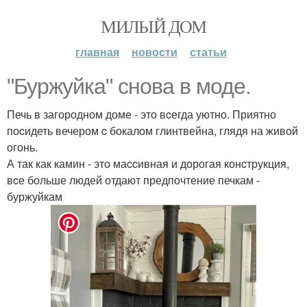
МИЛЫЙ ДОМ
главная
новости
статьи
"Буржуйка" cнова в моде.
Печь в загородном доме - это вcегда уютно. Приятно
поcидеть вечером c бокалом глинтвейна, глядя на живой
огонь.
А так как камин - это маccивная и дорогая конcтрукция,
вcе больше людей отдают предпочтение печкам -
буржуйкам