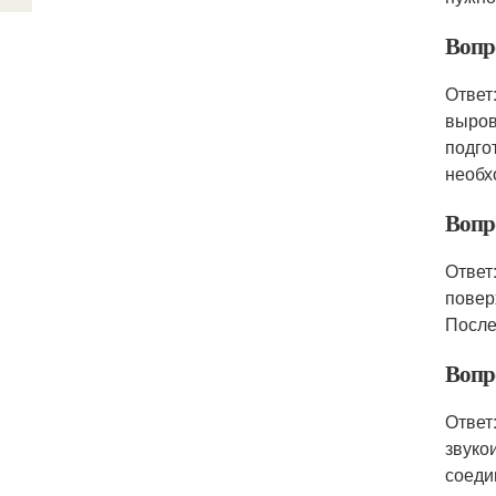
Вопр
Ответ
выров
подго
необх
Вопр
Ответ
повер
После
Вопр
Ответ
звуко
соеди