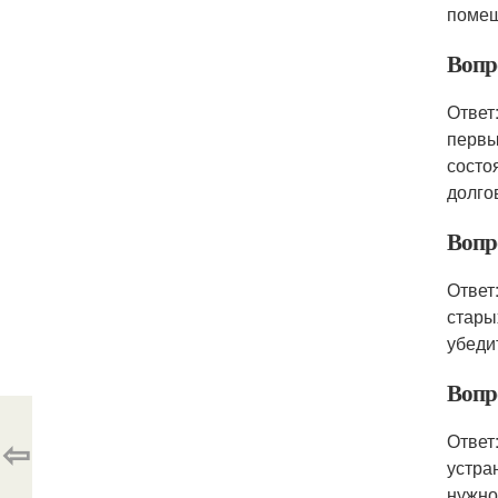
помещ
Вопр
Ответ
первы
состо
долго
Вопро
Ответ
стары
убеди
Вопр
Ответ
⇦
устра
нужно