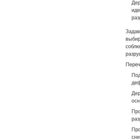
Дер
иде
раз
Задав
выбир
соблю
разру
Переч
Под
деф
Дер
осн
Про
раз
Про
сни