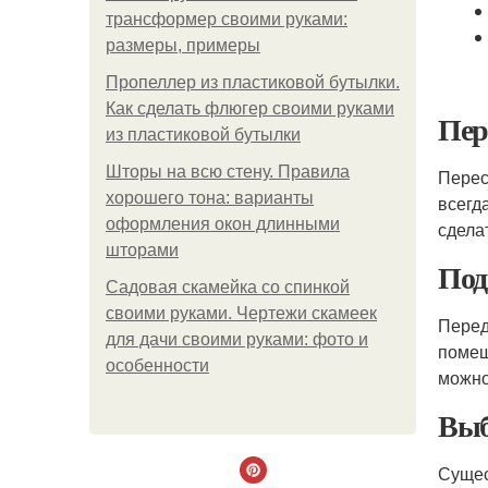
трансформер своими руками:
размеры, примеры
Пропеллер из пластиковой бутылки.
Как сделать флюгер своими руками
Пер
из пластиковой бутылки
Шторы на всю стену. Правила
Перес
хорошего тона: варианты
всегд
оформления окон длинными
сдела
шторами
Под
Садовая скамейка со спинкой
своими руками. Чертежи скамеек
Перед
для дачи своими руками: фото и
помещ
особенности
можно
Выб
Сущес