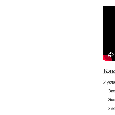
Как
У укл
Эко
Эко
Уме