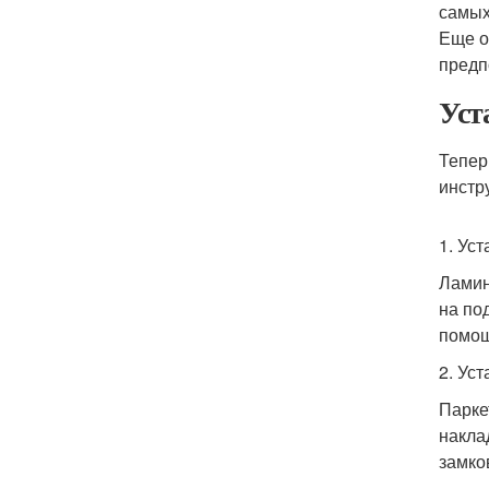
самых
Еще о
предп
Уст
Тепер
инстр
1. Ус
Ламин
на по
помощ
2. Ус
Парке
накла
замко