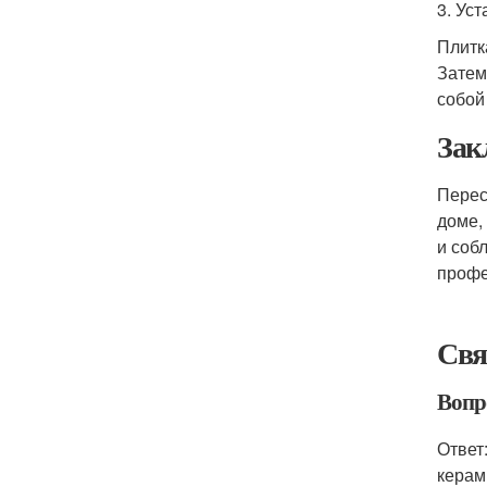
3. Ус
Плитк
Затем
собой
Зак
Перес
доме,
и соб
профе
Свя
Вопр
Ответ
керам