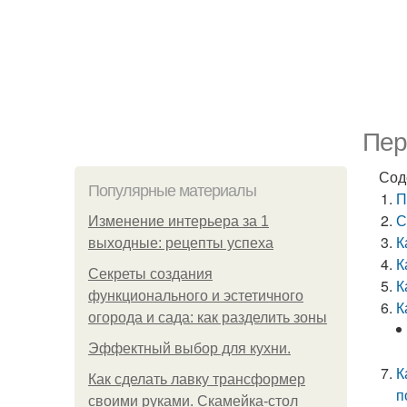
Пер
Сод
Популярные материалы
П
С
Изменение интерьера за 1
К
выходные: рецепты успеха
К
Секреты создания
К
функционального и эстетичного
К
огорода и сада: как разделить зоны
Эффектный выбор для кухни.
К
Как сделать лавку трансформер
п
своими руками. Скамейка-стол