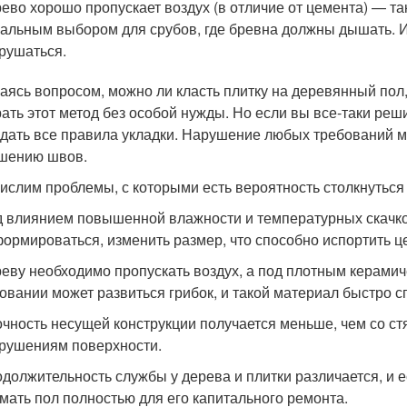
ево хорошо пропускает воздух (в отличие от цемента) — т
альным выбором для срубов, где бревна должны дышать. Ин
рушаться.
аясь вопросом, можно ли класть плитку на деревянный пол,
ать этот метод без особой нужды. Но если вы все-таки реш
дать все правила укладки. Нарушение любых требований мо
шению швов.
ислим проблемы, с которыми есть вероятность столкнуться 
 влиянием повышенной влажности и температурных скачк
ормироваться, изменить размер, что способно испортить ц
еву необходимо пропускать воздух, а под плотным керамиче
овании может развиться грибок, и такой материал быстро сг
чность несущей конструкции получается меньше, чем со ст
рушениям поверхности.
должительность службы у дерева и плитки различается, и е
мать пол полностью для его капитального ремонта.