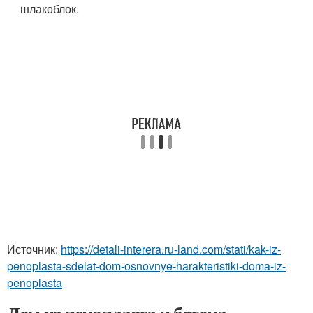
шлакоблок.
Источник:
https://detali-interera.ru-land.com/stati/kak-iz-
penoplasta-sdelat-dom-osnovnye-harakteristiki-doma-iz-
penoplasta