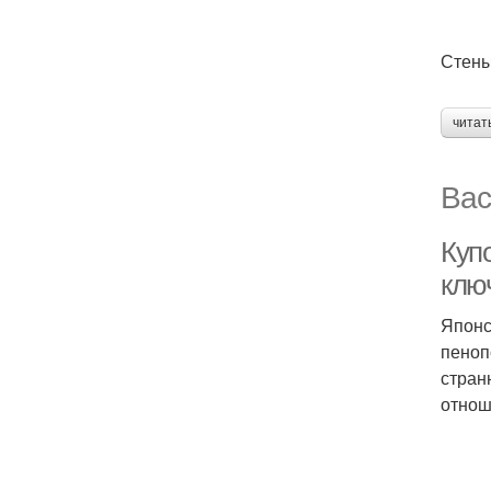
Стены
читат
Вас
Куп
ключ
Японс
пеноп
стран
отнош