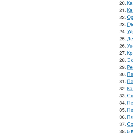
20.
Ка
21.
Ка
22.
Ор
23.
Гд
24.
Уд
25.
Де
26.
Ув
27.
Кр
28.
Эк
29.
Ре
30.
Пе
31.
Пе
32.
Ка
33.
Сд
34.
Пе
35.
Пе
36.
Пл
37.
Со
38.
5 