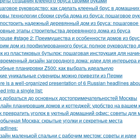
реты создания клееного бруса своими руками
аговое руководство: как сделать клееный брус в домашних
овы технологии сборки сруба дома из бруса: пошаговое ру
 построить надежный деревянный дом из бруса: пошаговое
овные этапы строительства деревянного дома из бруса
house #stage 2: Преимущества и особенности домов из брус
оим дом из профилированного бруса: полное руководство
к из пластиковых бутылок: пошаговая инструкция для нач
временный дизайн загородного дома: идеи для интерьера и
обные планировки Z500: как выбрать идеальную
кие уникальные сувениры можно привезти из Перми
re is a well-organized presentation of 6 Russian headlines abou
d into a single list:
к добраться до основных достопримечательностей Москвы
лайн планировщик домов и коттеджей: удобство на вашем
к превратить уголок в уютный домашний офис: советы для
обычная Москва: скрытые уголки и секретные места
adlines:
зайн маленькой спальни с рабочим местом: советы и идеи