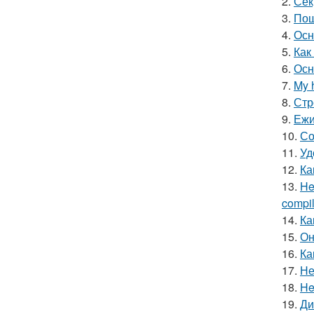
2.
Сек
3.
Пош
4.
Осн
5.
Как
6.
Осн
7.
My 
8.
Стр
9.
Ежи
10.
Со
11.
Уд
12.
Ка
13.
He
compile
14.
Ка
15.
Он
16.
Ка
17.
Не
18.
He
19.
Ди