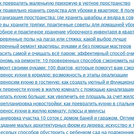
к превратить маленькую прихожую в уютное пространство
к правильно хранить средства для уборки в квартире: 8 пол
ганизация пространства: где хранить швабры и ведра в со
е вы храните тряпки: практичные советы для домашней убо
обное и практичное хранение уборочного инвентаря в квар
ревянные полы на лагах или стяжка: какой выбор лучше
еренный ремонт квартиры: руками и без помощи мастеров
асить самой и очищать всё паром: эффективный способ оч
ономь на ремонте: 10 проверенных способов сэкономить н
монт своими руками: 100 фактов, которые помогут вам сэко
ренос кухни в коридор: возможность и этапы реализации
реносим кухню в гостиную: как создать уютный и функцион
к перенести кухню в жилую комнату с помощью канализаци
елать кухню больше: как увеличить ее площадь за счет жил
репланировка новостройки: как превратить кухню в спальн
ренос кухни в жилую комнату: плюсы и минусы
анировка участка 10 соток с домом баней и гаражом. Опти
здание малых архитектурных форм из дерева: искусство и 
веселых способов обустроить с ребенком сад на подоконник