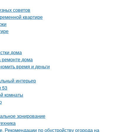
езных советов
временной квартире
рки
тире
истки дома
а ремонте дома
номить время и деньги
альный интерьер
и 53
ой комнаты
ю
мальное зонирование
техника
е. Рекомендации по обустройству огорода на