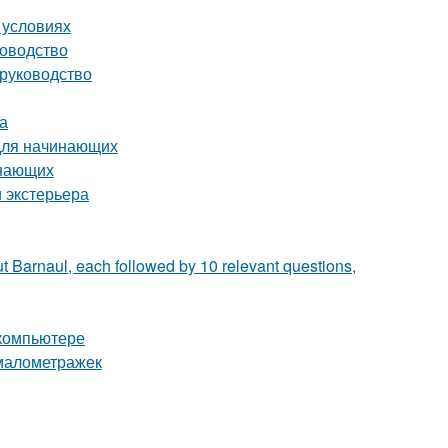
 условиях
ководство
 руководство
а
 для начинающих
инающих
 экстерьера
t Barnaul, each followed by 10 relevant questions,
 компьютере
 малометражек