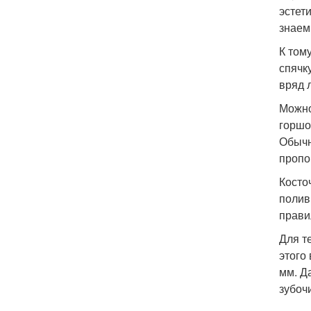
эстет
знаем
К том
спячк
вряд 
Можно
горшо
Обычн
пропо
Косто
полив
прави
Для т
этого
мм. Д
зубоч