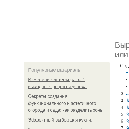
Выр
или
Сод
Популярные материалы
В
Изменение интерьера за 1
выходные: рецепты успеха
С
Секреты создания
К
функционального и эстетичного
К
огорода и сада: как разделить зоны
К
Эффектный выбор для кухни.
К
К