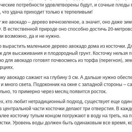
ические потребности удовлетворены будут, и сочные плоды п
, что удача приходит только к терпеливым!
у же авокадо – дерево вечнозеленое, а значит, оно даже зим
у. В естественной природе оно способно достичь 20-метрово
ли возможно, да и не нужно.
 вырастить маленькое дерево авокадо дома из косточки. Дл
к для высаживания и плодородный грунт. Косточку нельзя п
о для авокадо готовят почвосмесь из торфа (перегноя), зем
рциях.
чку авокадо сажают на глубину 3 см. А дальше нужно обес
 и много света. Подоконник на окне с западной стороны – 
льно, то примерно через месяц появится росток.
ех, кто любит нетрадиционный подход, существует еще оди
 в центральной части косточки делают три отверстия. В кажд
алее косточку тупым концом погружают в воду на треть, на 
истки. Уровень воды должен быть одинаковым все время, к