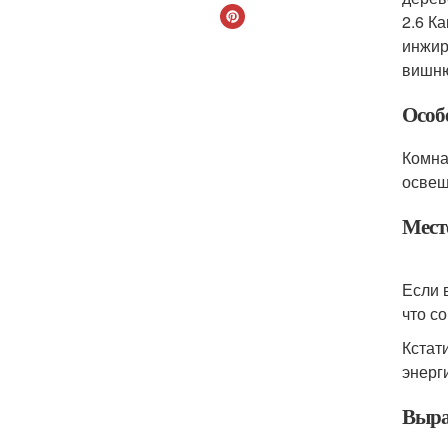
2.6 К
инжир
вишн
Особ
Комна
освещ
Мест
Если 
что с
Кстат
энерг
Выращ