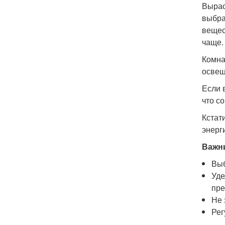
Вырас
выбра
вещес
чаще.
Комна
освещ
Если 
что с
Кстат
энерг
Важн
Выб
Уде
пре
Не 
Рег