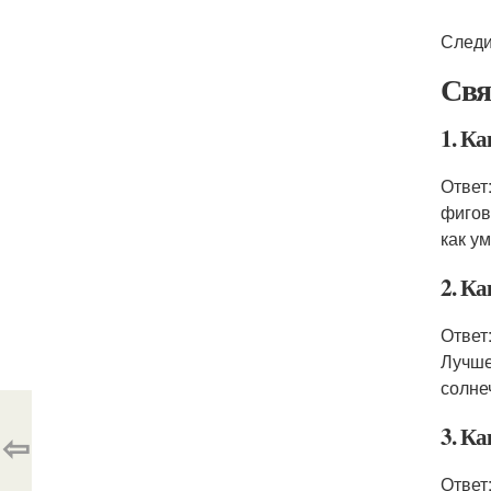
Следи
Свя
1. К
Ответ
фигов
как у
2. К
Ответ
Лучше
солне
3. К
⇦
Ответ