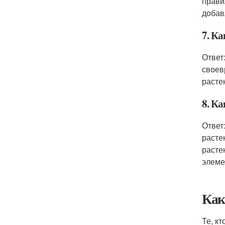
прави
добав
7. Ка
Ответ
своев
расте
8. Ка
Ответ
расте
расте
элеме
Как
Те, к