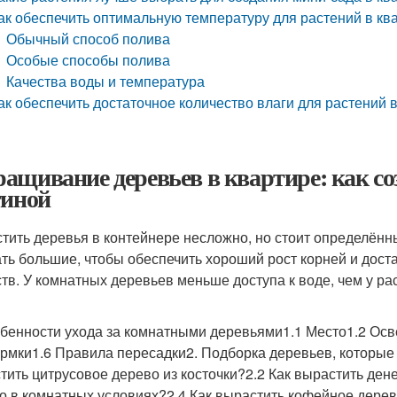
ак обеспечить оптимальную температуру для растений в кв
Обычный способ полива
Особые способы полива
Качества воды и температура
ак обеспечить достаточное количество влаги для растений 
ащивание деревьев в квартире: как соз
тиной
тить деревья в контейнере несложно, но стоит определённ
ть большие, чтобы обеспечить хороший рост корней и доста
тв. У комнатных деревьев меньше доступа к воде, чем у ра
обенности ухода за комнатными деревьями1.1 Место1.2 Ос
рмки1.6 Правила пересадки2. Подборка деревьев, которые 
тить цитрусовое дерево из косточки?2.2 Как вырастить де
о в комнатных условиях?2.4 Как вырастить кофейное дерев