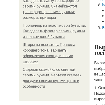
Как сделать лавку трансформер
К
своими руками. Скамейка-стол
трансформер своими руками:
размеры, примеры
Пропеллер из пластиковой бутылки.
К
Как сделать флюгер своими руками
из пластиковой бутылки
Выр
Шторы на всю стену. Правила
гос
хорошего тона: варианты
оформления окон длинными
шторами
Вырас
выбра
Садовая скамейка со спинкой
вещес
своими руками. Чертежи скамеек
чаще.
для дачи своими руками: фото и
особенности
1. Ос
Подко
вырас
дерев