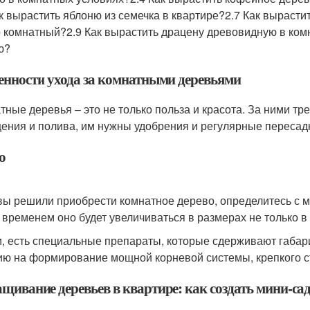
ак вырастить яблоню из семечка в квартире?2.7 Как вырасти
 комнатный?2.9 Как вырастить драцену древовидную в ком
ю?
енности ухода за комнатными деревьями
тные деревья – это не только польза и красота. За ними т
ения и полива, им нужны удобрения и регулярные пересадк
о
вы решили приобрести комнатное дерево, определитесь с м
о временем оно будет увеличиваться в размерах не только в 
и, есть специальные препараты, которые сдерживают габар
ию на формирование мощной корневой системы, крепкого с
ивание деревьев в квартире: как создать мини-сад