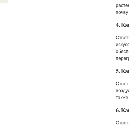
расте
почву
4. Ка
Ответ
искус
обесп
перег
5. К
Ответ
возду
также
6. К
Ответ