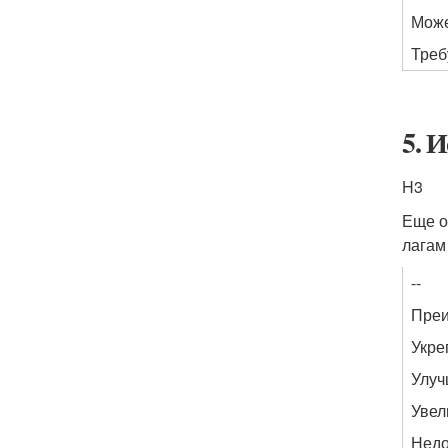
Може
Треб
5. 
H3
Еще о
лагам
--
Пре
Укре
Улуч
Увел
Недо