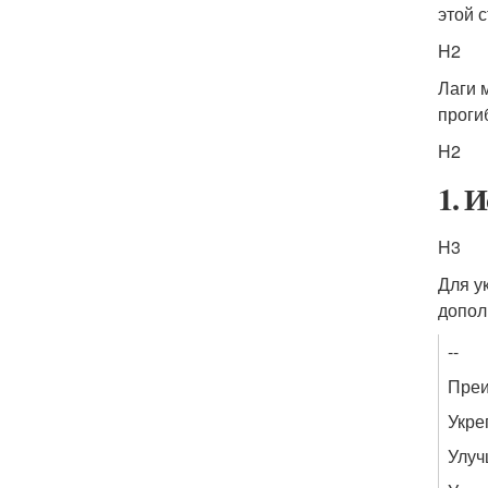
этой 
H2
Лаги 
проги
H2
1. 
H3
Для у
допол
--
Пре
Укре
Улуч