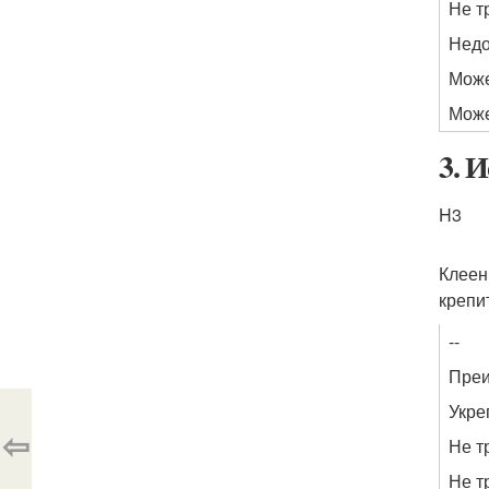
Не т
Недо
Може
Може
3. 
H3
Клеен
крепи
--
Пре
Укре
⇦
Не т
Не т