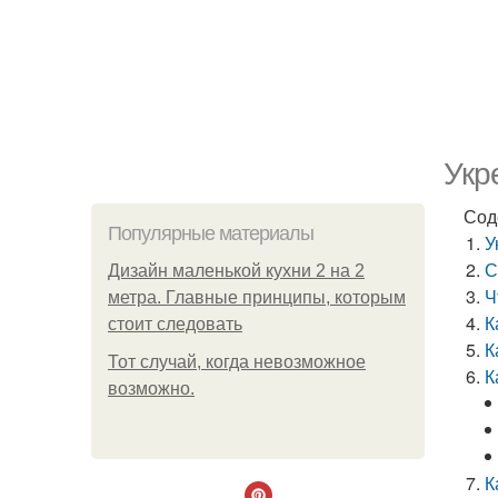
Укр
Сод
Популярные материалы
У
С
Дизайн маленькой кухни 2 на 2
Ч
метра. Главные принципы, которым
К
стоит следовать
К
Тот случай, когда невозможное
К
возможно.
К