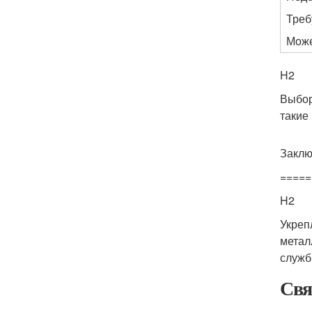
Треб
Може
H2
Выбор
такие 
Заклю
=====
H2
Укреп
метал
служб
Свя