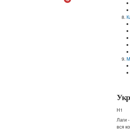
К
М
Укр
H1
Лаги 
вся к