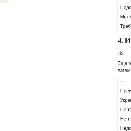
Недо
Може
Треб
4. 
H3
Еще о
лагам
--
Пре
Укре
Не т
Не т
Недо