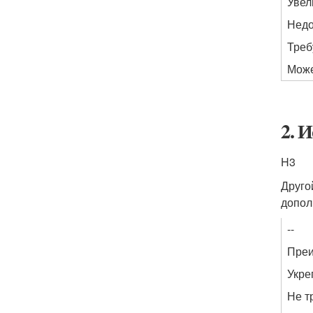
Увел
Недо
Треб
Може
2. 
H3
Друго
допол
--
Пре
Укре
Не т