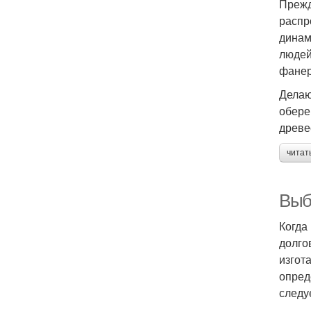
Прежд
распр
динам
людей
фанер
Делаю
обере
древе
читат
Выб
Когда
долго
изгот
опред
следу