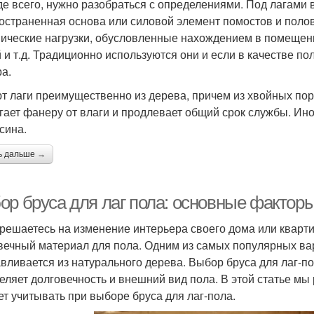
е всего, нужно разобраться с определениями. Под лагами 
остраненная основа или силовой элемент помостов и полов
ические нагрузки, обусловленные нахождением в помещен
 и т.д. Традиционно используются они и если в качестве по
а.
т лаги преимущественно из дерева, причем из хвойных пор
гает фанеру от влаги и продлевает общий срок службы. Ино
сина.
ь дальше →
ор бруса для лаг пола: основные фактор
 решаетесь на изменение интерьера своего дома или кварт
вечный материал для пола. Одним из самых популярных вар
авливается из натурального дерева. Выбор бруса для лаг-по
еляет долговечность и внешний вид пола. В этой статье м
ет учитывать при выборе бруса для лаг-пола.