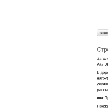
читат
Стр
Загол
### В
В дер
нагру
улучш
рассм
### П
Прежд