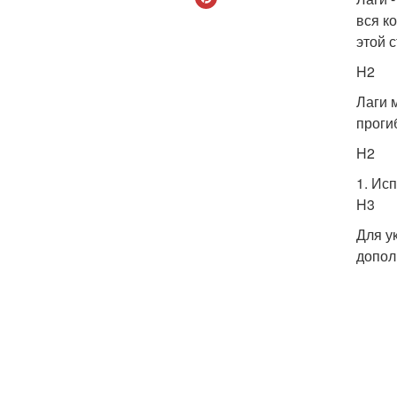
вся к
этой 
H2
Лаги 
проги
H2
1. Ис
H3
Для у
допол