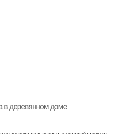
ла в деревянном доме
ни выполняют роль основы, на которой строится