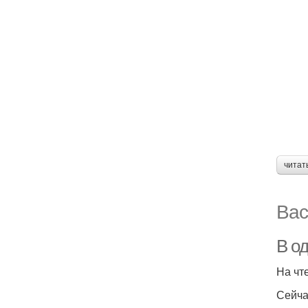
читат
Вас
В о
На чт
Сейча