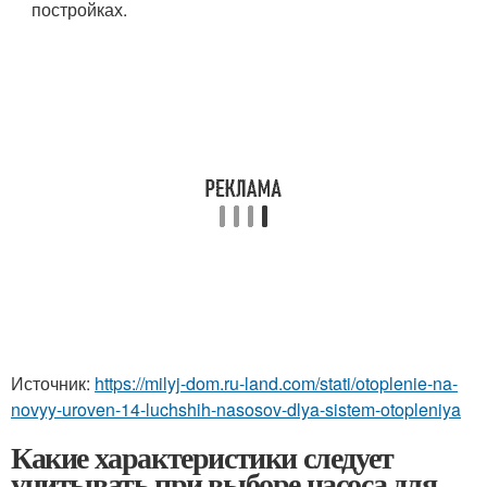
постройках.
Источник:
https://milyj-dom.ru-land.com/stati/otoplenie-na-
novyy-uroven-14-luchshih-nasosov-dlya-sistem-otopleniya
Какие характеристики следует
учитывать при выборе насоса для