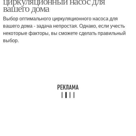
циркуляционный насос для
вашего дома
Выбор оптимального циркуляционного насоса для
вашего дома - задача непростая. Однако, если учесть
Циркулярные насосы
Пульсные насосы
некоторые факторы, вы сможете сделать правильный
выбор.
Статические насосы
Насос с учетом
Насосы для домашнего
Воды в системе
использования
Насосы с мокрым
Насосы для систем
ротором