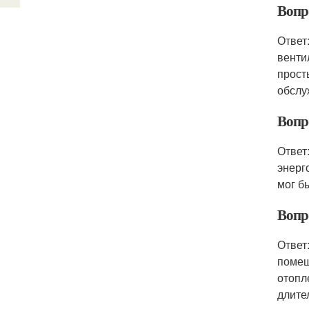
Вопр
Ответ
венти
прост
обслу
Вопр
Ответ
энерг
мог б
Вопр
Ответ
помещ
отопл
длите