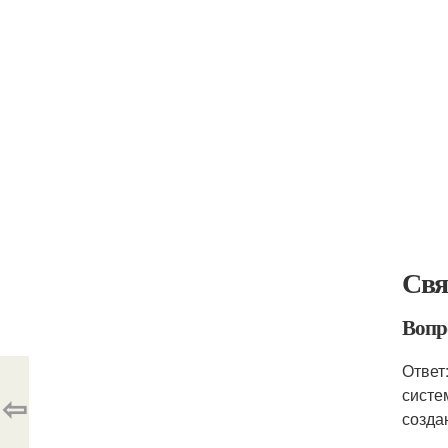
Свя
Вопр
Ответ
систе
⇦
созда