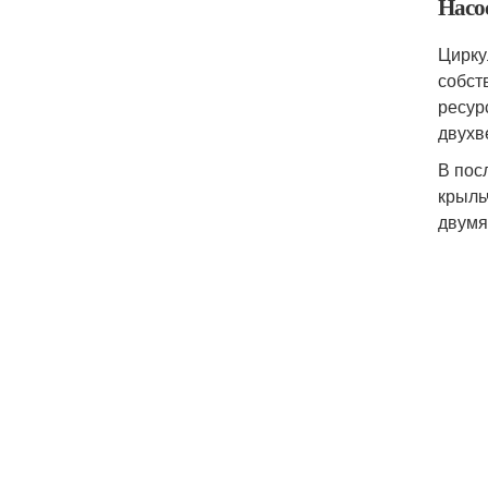
Насо
Цирку
собст
ресур
двухв
В пос
крыль
двумя