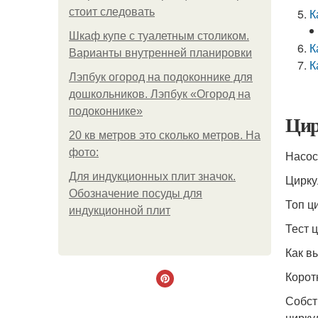
стоит следовать
К
Шкаф купе с туалетным столиком.
К
Варианты внутренней планировки
К
Лэпбук огород на подоконнике для
дошкольников. Лэпбук «Огород на
подоконнике»
Цир
20 кв метров это сколько метров. На
фото:
Насос
Для индукционных плит значок.
Цирку
Обозначение посуды для
Топ ц
индукционной плит
Тест 
Как в
Корот
Собст
цирку