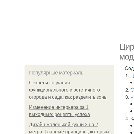
Цир
мод
Сод
Популярные материалы
Ц
Секреты создания
С
функционального и эстетичного
Ч
огорода и сада: как разделить зоны
Изменение интерьера за 1
выходные: рецепты успеха
К
Дизайн маленькой кухни 2 на 2
метра. Главные принципы, которым