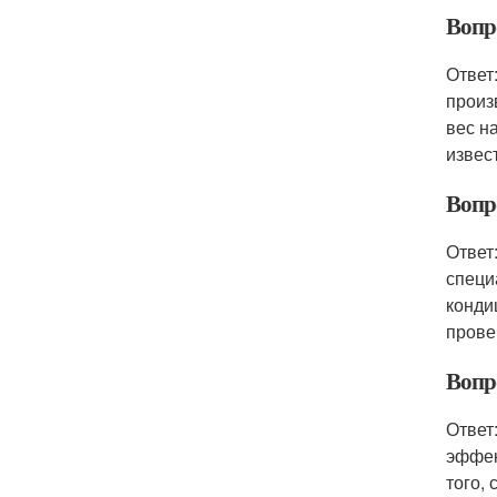
Вопр
Ответ
произ
вес н
извес
Вопр
Ответ
специ
конди
прове
Вопр
Ответ
эффек
того,