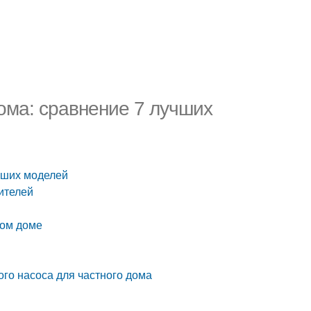
ома: сравнение 7 лучших
чших моделей
ителей
ном доме
го насоса для частного дома