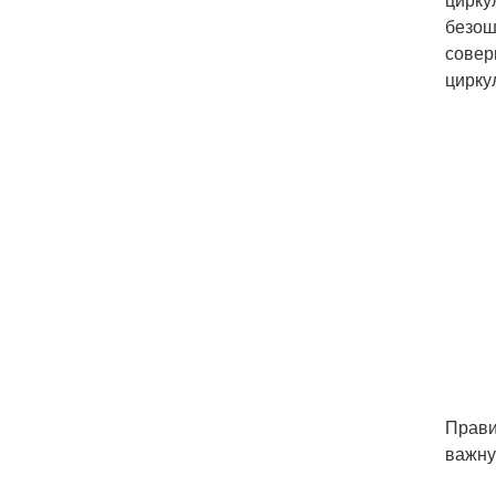
безош
совер
цирку
Прави
важну