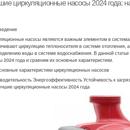
шие циркуляционные насосы 2024 года: н
Насосы с сухим
Насо
Насос в сеть
ведение
ротором
ляционные насосы являются важным элементом в системах
ечивают циркуляцию теплоносителя в системе отопления, 
еделению воды в системе водоснабжения. В данной стать
Насос в системе
Насос для работы
эле
ы 2024 года и сравним их основные характеристики.
сновные характеристики циркуляционных насосов
Насосы с
Насос с высокой
водительность Энергоэффективность Устойчивость к загр
идродинамическим
энергоэффективностью
учшие циркуляционные насосы 2024 года
приводом