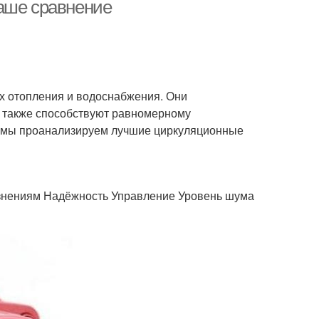
аше сравнение
с для конкретного
Насосы для домашнего
типа
использования
 отопления и водоснабжения. Они
а также способствуют равномерному
Насосы с
Насосы с
е мы проанализируем лучшие циркуляционные
ктродвигателем
пневмодвигателем
язнениям Надёжность Управление Уровень шума