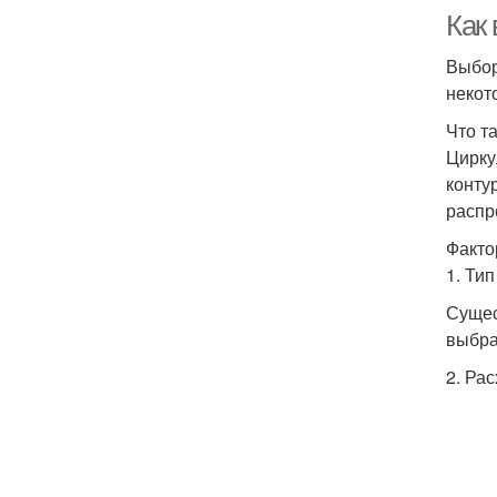
Как
Выбор
некот
Что т
Цирку
конту
распр
Факто
1. Ти
Сущес
выбра
2. Ра