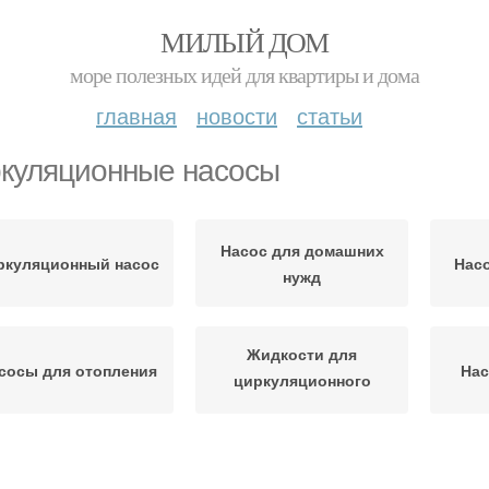
МИЛЫЙ ДОМ
море полезных идей для квартиры и дома
главная
новости
статьи
куляционные насосы
Насос для домашних
ркуляционный насос
Насо
нужд
Жидкости для
сосы для отопления
Нас
циркуляционного
насоса
сос в частном доме
Насосы для систем
В