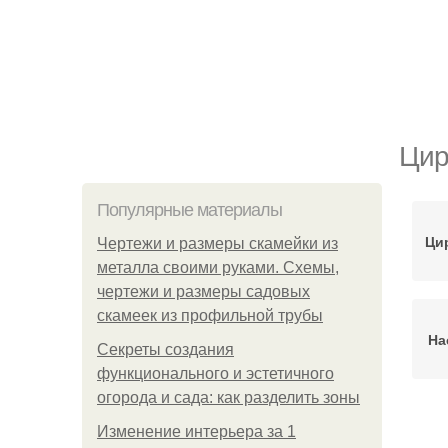
Цир
Популярные материалы
Ци
Чертежи и размеры скамейки из
металла своими руками. Схемы,
чертежи и размеры садовых
скамеек из профильной трубы
На
Секреты создания
функционального и эстетичного
огорода и сада: как разделить зоны
Изменение интерьера за 1
На