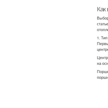
Как
Выбор
стать
отопл
1. Ти
Первы
центр
Центр
на ос
Поршн
поршн