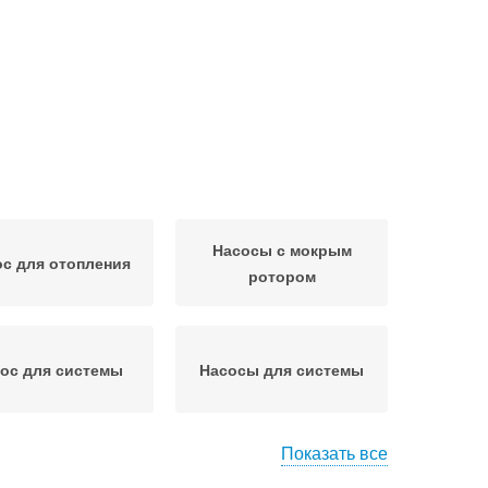
Насосы с мокрым
с для отопления
ротором
ос для системы
Насосы для системы
Показать все
одяной насос
Водяные насосы