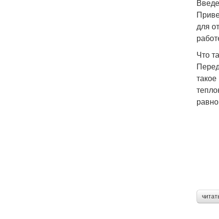
Введ
Приве
для о
работ
Что т
Перед
такое
тепло
равно
читат