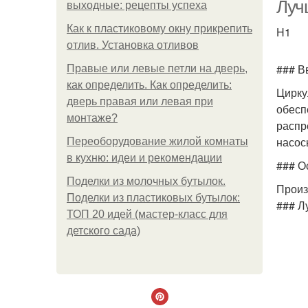
Луч
выходные: рецепты успеха
Как к пластиковому окну прикрепить
H1
отлив. Установка отливов
### В
Правые или левые петли на дверь,
как определить. Как определить:
Цирку
дверь правая или левая при
обесп
монтаже?
распр
насос
Переоборудование жилой комнаты
в кухню: идеи и рекомендации
### О
Поделки из молочных бутылок.
Произ
Поделки из пластиковых бутылок:
г
### Л
ТОП 20 идей (мастер-класс для
детского сада)