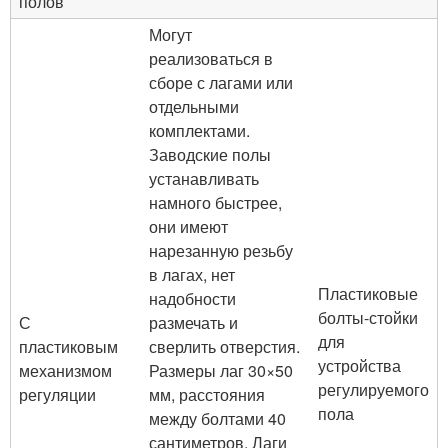
полов
Могут
реализоваться в
сборе с лагами или
отдельными
комплектами.
Заводские полы
устанавливать
намного быстрее,
они имеют
нарезанную резьбу
в лагах, нет
Пластиковые
надобности
болты-стойки
С
размечать и
для
пластиковым
сверлить отверстия.
устройства
механизмом
Размеры лаг 30×50
регулируемого
регуляции
мм, расстояния
пола
между болтами 40
сантиметров. Лаги