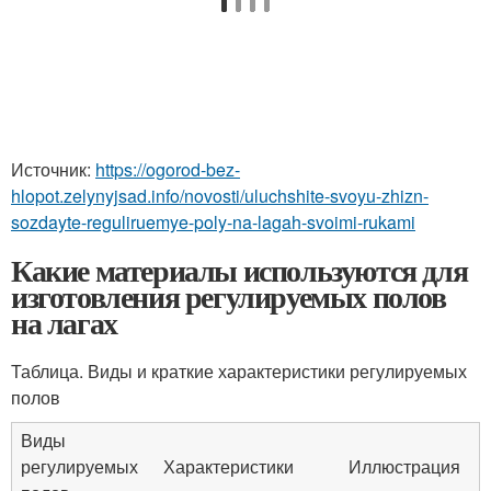
Источник:
https://ogorod-bez-
hlopot.zelynyjsad.info/novosti/uluchshite-svoyu-zhizn-
sozdayte-reguliruemye-poly-na-lagah-svoimi-rukami
Какие материалы используются для
изготовления регулируемых полов
на лагах
Таблица. Виды и краткие характеристики регулируемых
полов
Виды
регулируемых
Характеристики
Иллюстрация