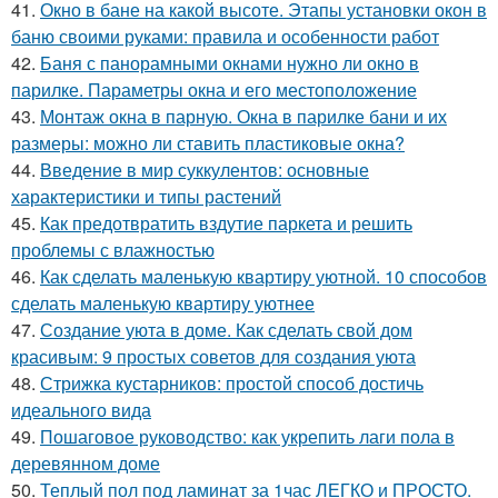
41.
Окно в бане на какой высоте. Этапы установки окон в
баню своими руками: правила и особенности работ
42.
Баня с панорамными окнами нужно ли окно в
парилке. Параметры окна и его местоположение
43.
Монтаж окна в парную. Окна в парилке бани и их
размеры: можно ли ставить пластиковые окна?
44.
Введение в мир суккулентов: основные
характеристики и типы растений
45.
Как предотвратить вздутие паркета и решить
проблемы с влажностью
46.
Как сделать маленькую квартиру уютной. 10 способов
сделать маленькую квартиру уютнее
47.
Создание уюта в доме. Как сделать свой дом
красивым: 9 простых советов для создания уюта
48.
Стрижка кустарников: простой способ достичь
идеального вида
49.
Пошаговое руководство: как укрепить лаги пола в
деревянном доме
50.
Теплый пол под ламинат за 1час ЛЕГКО и ПРОСТО.