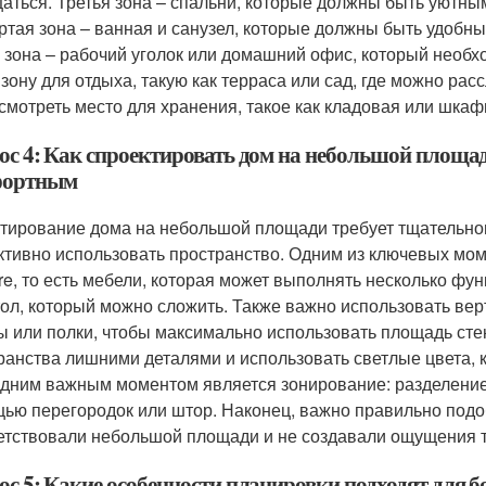
аться. Третья зона – спальни, которые должны быть уютным
ртая зона – ванная и санузел, которые должны быть удоб
 зона – рабочий уголок или домашний офис, который необх
 зону для отдыха, такую как терраса или сад, где можно ра
смотреть место для хранения, такое как кладовая или шкаф
ос 4: Как спроектировать дом на небольшой площа
фортным
тирование дома на небольшой площади требует тщательног
тивно использовать пространство. Одним из ключевых моме
ture, то есть мебели, которая может выполнять несколько ф
тол, который можно сложить. Также важно использовать ве
 или полки, чтобы максимально использовать площадь сте
ранства лишними деталями и использовать светлые цвета, 
дним важным моментом является зонирование: разделение
ью перегородок или штор. Наконец, важно правильно подоб
етствовали небольшой площади и не создавали ощущения 
ос 5: Какие особенности планировки подходят для 