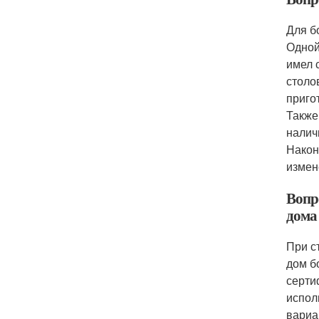
Для б
Одной
имел 
столо
приго
Также
налич
Након
измен
Вопр
дома
При с
дом б
серти
испол
вариа