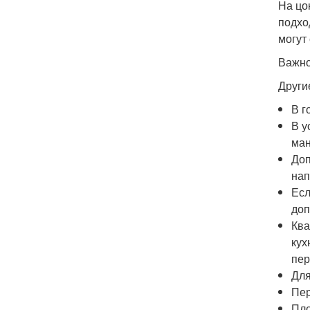
На цо
подхо
могут
Важно
Други
В г
В у
ман
Доп
нап
Есл
доп
Ква
кух
пер
Для
Пер
Пло