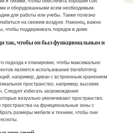
и и тихими, чтобы обеспечить хороший сон.
ными и оборудованными всем необходимым.
одим для работы или учебы. Также полезно
сслабиться на свежем воздухе. Наконец, важно
ы, чтобы поддерживать порядок в доме.
ди так, чтобы он был функциональным и
о подхода к планировке, чтобы максимально
нтов является использование transforming
ункций, например, диван с встроенным хранением
ртикальное пространство, например, высокие
н. Следует избегать загромождения
которые визуально увеличивают пространство.
 пространства на функциональные зоны с
рать размеры мебели и техники, чтобы они
тесноты.
больших семей