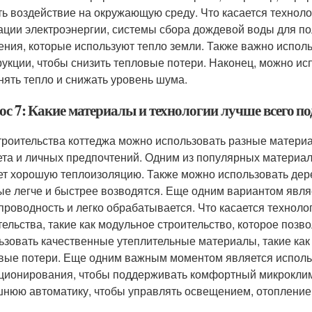
ть воздействие на окружающую среду. Что касается технол
ации электроэнергии, системы сбора дождевой воды для по
ения, которые используют тепло земли. Также важно испол
рукции, чтобы снизить тепловые потери. Наконец, можно и
нять тепло и снижать уровень шума.
ос 7: Какие материалы и технологии лучше всего по
троительства коттеджа можно использовать разные материал
та и личных предпочтений. Одним из популярных материало
ет хорошую теплоизоляцию. Также можно использовать дер
ые легче и быстрее возводятся. Еще одним вариантом явля
проводность и легко обрабатывается. Что касается технол
тельства, такие как модульное строительство, которое позв
ьзовать качественные утеплительные материалы, такие как 
вые потери. Еще одним важным моментом является исполь
ционирования, чтобы поддерживать комфортный микроклим
нюю автоматику, чтобы управлять освещением, отопление