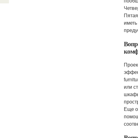
пообщ
Четве
Пятая
иметь
преду
Вопр
ком
Проек
эффек
furni
или с
шкафы
прост
Еще о
помощ
соотв
Вопр