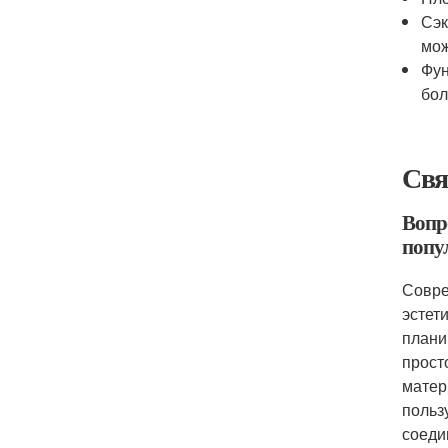
Сэк
мож
Фун
бол
Свя
Вопр
попу
Совре
эстет
плани
прост
матер
польз
соеди