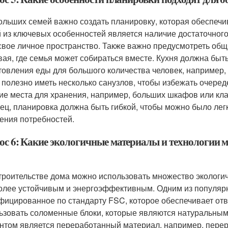
ольших семей важно создать планировку, которая обеспечив
 из ключевых особенностей является наличие достаточного
свое личное пространство. Также важно предусмотреть общи
вая, где семья может собираться вместе. Кухня должна бы
товления еды для большого количества человек, например
 полезно иметь несколько санузлов, чтобы избежать очер
ие места для хранения, например, больших шкафов или кла
ец, планировка должна быть гибкой, чтобы можно было лег
ения потребностей.
ос 6: Какие экологичные материалы и технологии м
троительстве дома можно использовать множество экологич
олее устойчивым и энергоэффективным. Одним из популяр
фицированное по стандарту FSC, которое обеспечивает отв
ьзовать соломенные блоки, которые являются натуральны
нтом является переработанный материал, например, перера