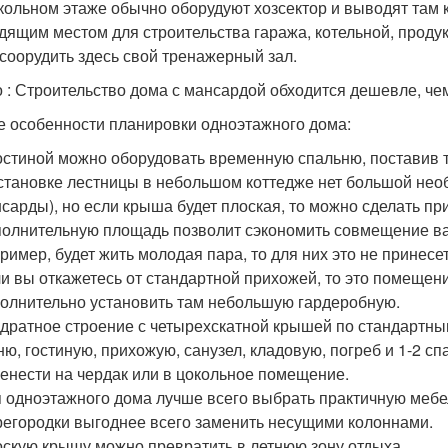
кольном этаже обычно оборудуют хозсектор и выводят там 
дящим местом для строительства гаража, котельной, продук
 соорудить здесь свой тренажерный зал.
 : Строительство дома с мансардой обходится дешевле, чем
е особенности планировки одноэтажного дома:
остиной можно оборудовать временную спальню, поставив 
становке лестницы в небольшом коттедже нет большой необ
сарды), но если крыша будет плоская, то можно сделать пр
олнительную площадь позволит сэкономить совмещение ванн
ример, будет жить молодая пара, то для них это не принесе
и вы откажетесь от стандартной прихожей, то это помещен
олнительно установить там небольшую гардеробную.
дратное строение с четырехскатной крышей по стандартны
ню, гостиную, прихожую, санузел, кладовую, погреб и 1-2 
енести на чердак или в цокольное помещение.
 одноэтажного дома лучше всего выбрать практичную меб
егородки выгоднее всего заменить несущими колоннами.
скую крышу можно превратить в летнюю зону отдыха.