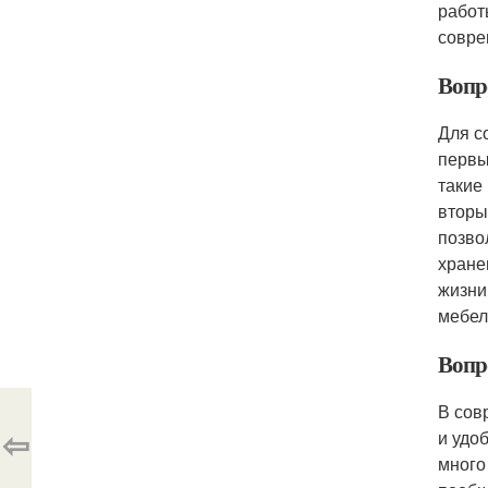
работ
совре
Вопр
Для с
первы
такие
вторы
позво
хране
жизни
мебел
Вопр
В сов
⇦
и удо
много