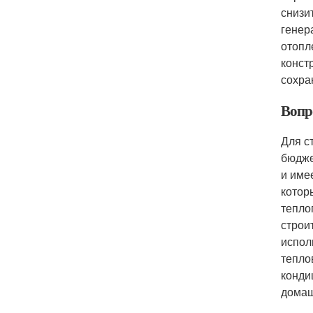
снизи
генер
отопл
конст
сохра
Вопр
Для с
бюдже
и име
котор
тепло
строи
испол
тепло
конди
домаш