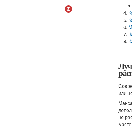
К
К
М
К
К
Луч
рас
Совре
или ц
Манса
допол
не ра
масте