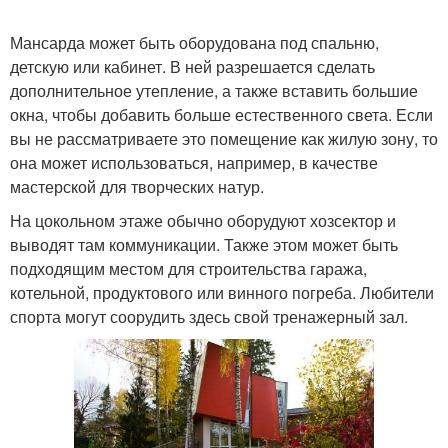
Мансарда может быть оборудована под спальню,
Кабинет в современном
детскую или кабинет. В ней разрешается сделать
Современные кабинеты
стиле
дополнительное утепление, а также вставить большие
окна, чтобы добавить больше естественного света. Если
вы не рассматриваете это помещение как жилую зону, то
она может использоваться, например, в качестве
Квартира в
Квартира в стиле
мастерской для творческих натур.
скандинавском стиле
На цокольном этаже обычно оборудуют хозсектор и
выводят там коммуникации. Также этом может быть
подходящим местом для строительства гаража,
Квартира в
Совместимость со
котельной, продуктового или винного погреба. Любители
классическом стиле
стилями
спорта могут соорудить здесь свой тренажерный зал.
Стили в оранжевой
Прихожие в
гамме
современном стиле