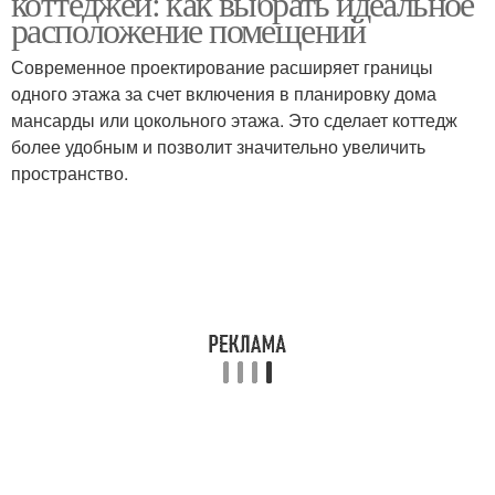
коттеджей: как выбрать идеальное
расположение помещений
Современное проектирование расширяет границы
Минималистический
Современные
одного этажа за счет включения в планировку дома
стиль
архитекторы
мансарды или цокольного этажа. Это сделает коттедж
более удобным и позволит значительно увеличить
пространство.
Современные решения
Современные проекты
Стили в интерьерном
Личный стиль
дизайне
Кабинеты в
Современный интерьер
современном стиле