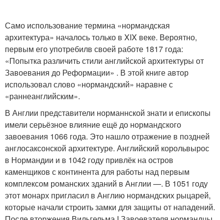
Само использование термина «нормандская
архитектура» началось только в XIX веке. Вероятно,
первым его употребилв своей работе 1817 года:
«Попытка различить стили английской архитектуры от
Завоевания до Реформации» . В этой книге автор
использовал слово «нормандский» наравне с
«раннеанглийским».
В Англии представители норманнской знати и епископы
имели серьёзное влияние ещё до нормандского
завоевания 1066 года. Это нашло отражение в поздней
англосаксонской архитектуре. Английский корольвырос
в Нормандии и в 1042 году привлёк на остров
каменщиков с континента для работы над первым
комплексом романских зданий в Англии —. В 1051 году
этот монарх пригласил в Англию нормандских рыцарей,
которые начали строить замки для защиты от нападений.
После вторжения Вильгельма I Завоевателя нормандцы