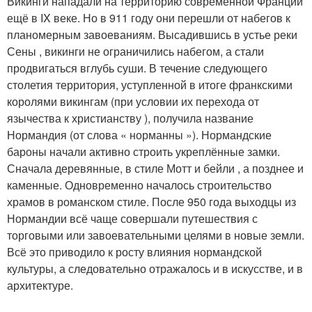
Викинги нападали на территорию современной Франции
ещё в IX веке. Но в 911 году они перешли от набегов к
планомерным завоеваниям. Высадившись в устье реки
Сены , викинги не ограничились набегом, а стали
продвигаться вглубь суши. В течение следующего
столетия территория, уступленной в итоге франкскими
королями викингам (при условии их перехода от
язычества к христианству ), получила название
Нормандия (от слова « норманны »). Нормандские
бароны начали активно строить укреплённые замки.
Сначала деревянные, в стиле Мотт и бейли , а позднее и
каменные. Одновременно началось строительство
храмов в романском стиле. После 950 года выходцы из
Нормандии всё чаще совершали путешествия с
торговыми или завоевательными целями в новые земли.
Всё это приводило к росту влияния нормандской
культуры, а следовательно отражалось и в искусстве, и в
архитектуре.