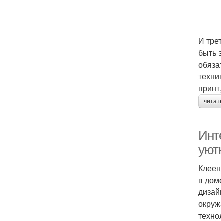
И тре
быть 
обяза
техни
принт
читат
Инт
уют
Клеен
в дом
дизай
окруж
техно