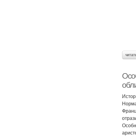
читат
Осо
обл
Истор
Норма
Франц
отраз
Особн
арист