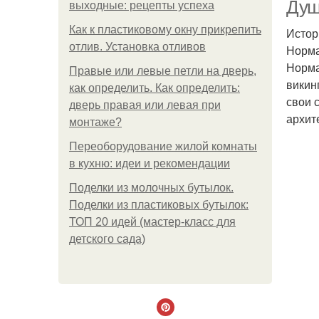
Душ
выходные: рецепты успеха
Как к пластиковому окну прикрепить
Истор
отлив. Установка отливов
Норма
Норма
Правые или левые петли на дверь,
викин
как определить. Как определить:
свои 
дверь правая или левая при
архит
монтаже?
Переоборудование жилой комнаты
в кухню: идеи и рекомендации
Поделки из молочных бутылок.
Поделки из пластиковых бутылок:
ТОП 20 идей (мастер-класс для
детского сада)