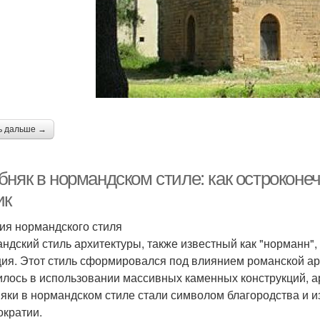
ь дальше →
бняк в нормандском стиле: как острокон
ик
ия нормандского стиля
ндский стиль архитектуры, также известный как "норманн",
ия. Этот стиль сформировался под влиянием романской арх
илось в использовании массивных каменных конструкций, ар
яки в нормандском стиле стали символом благородства и и
ократии.