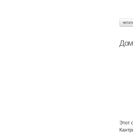
читат
Дом
Этот 
Кантр