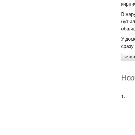
кирпи
В нар
бут и
обшив
У дом
сразу
читат
Нор
1.