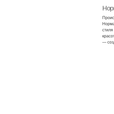
Нор
Проис
Норма
стиля
красо
— соз