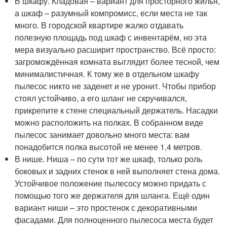
В шкафу. Кладовая – вариант для просторного жилья,
а шкаф – разумный компромисс, если места не так
много. В городской квартире жалко отдавать
полезную площадь под шкаф с инвентарём, но эта
мера визуально расширит пространство. Всё просто:
загромождённая комната выглядит более тесной, чем
минималистичная. К тому же в отдельном шкафу
пылесос никто не заденет и не уронит. Чтобы прибор
стоял устойчиво, а его шланг не скручивался,
прикрепите к стене специальный держатель. Насадки
можно расположить на полках. В собранном виде
пылесос занимает довольно много места: вам
понадобится полка высотой не менее 1,4 метров.
В нише. Ниша – по сути тот же шкаф, только роль
боковых и задних стенок в ней выполняет стена дома.
Устойчивое положение пылесосу можно придать с
помощью того же держателя для шланга. Ещё один
вариант ниши – это простенок с декоративными
фасадами. Для полноценного пылесоса места будет