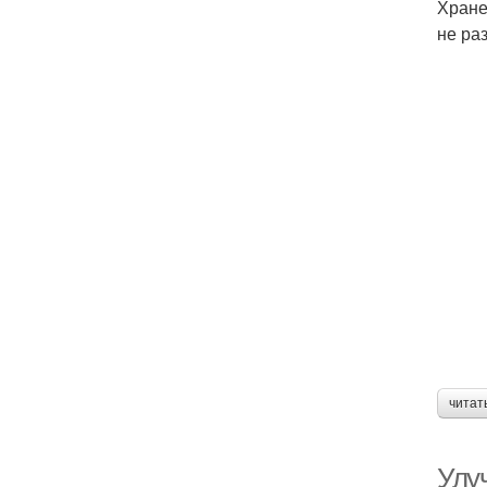
Хране
не ра
читат
Улу