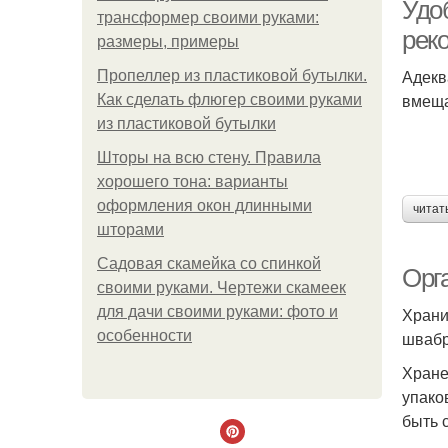
Удо
трансформер своими руками:
рек
размеры, примеры
Адекв
Пропеллер из пластиковой бутылки.
вмеща
Как сделать флюгер своими руками
из пластиковой бутылки
Шторы на всю стену. Правила
хорошего тона: варианты
оформления окон длинными
читат
шторами
Садовая скамейка со спинкой
Орг
своими руками. Чертежи скамеек
для дачи своими руками: фото и
Храни
особенности
швабр
Хране
упако
быть 