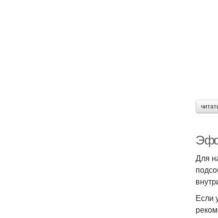
читат
Эфф
Для н
подсо
внутр
Если 
реком