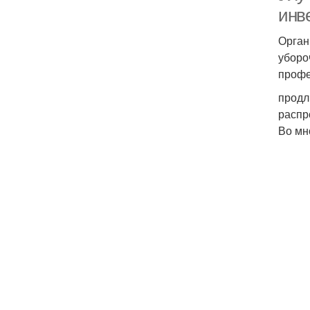
инв
Орган
уборо
профе
продл
распр
Во мн