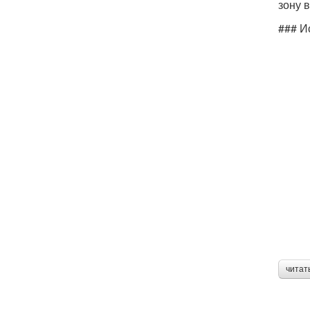
зону 
### И
читат