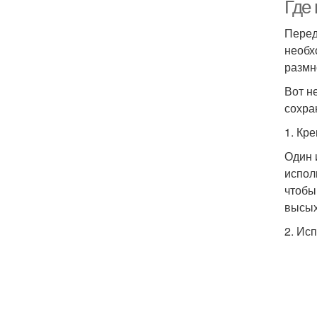
Где
Перед
необх
размн
Вот н
сохра
1. Кр
Один 
испол
чтобы
высых
2. Ис