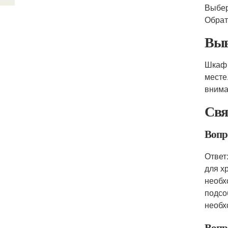
Выбер
Обрат
Выв
Шкаф 
месте
внима
Свя
Вопр
Ответ
для х
необх
подсо
необх
Вопр