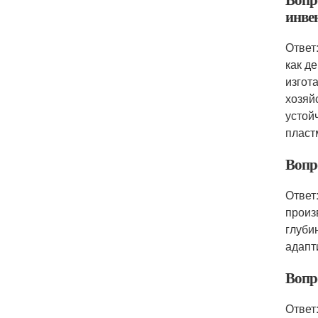
инве
Ответ
как д
изгот
хозяй
устой
пласт
Вопр
Ответ
произ
глуби
адапт
Вопр
Ответ