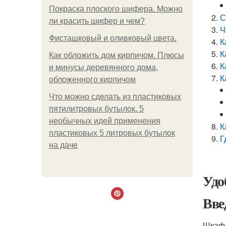
Покраска плоского шифера. Можно
С
ли красить шифер и чем?
Ч
Фисташковый и оливковый цвета.
К
К
Как обложить дом кирпичом. Плюсы
К
и минусы деревянного дома,
К
обложенного кирпичом
Что можно сделать из пластиковых
пятилитровых бутылок. 5
необычных идей применения
К
пластиковых 5 литровых бутылок
Г
на даче
Удо
Вве
Шкаф 