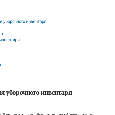
я уборочного инвентаря
ют
 инвентаря
ы
ля уборочного инвентаря
соб хранить все необходимое для уборки в одном