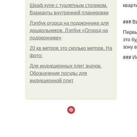
кварт
Шкаф купе с туалетным столиком.
Варианты внутренней планировки
### В
Лэпбук огород на подоконнике для
дошкольников. Лэпбук «Огород на
Первы
подоконнике»
это б
зону 
20 кв метров это сколько метров. На
фото:
### И
Для индукционных плит значок.
Обозначение посуды для
индукционной плит