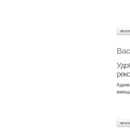
читат
Вас
Удо
рек
Адекв
вмеща
читат