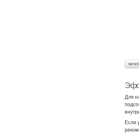
читат
Эфф
Для н
подсо
внутр
Если 
реком