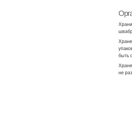
Орг
Храни
швабр
Хране
упако
быть 
Хране
не ра