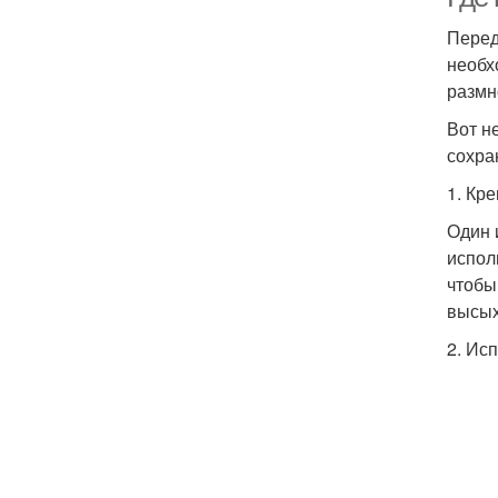
Перед
необх
размн
Вот н
сохра
1. Кр
Один 
испол
чтобы
высых
2. Ис