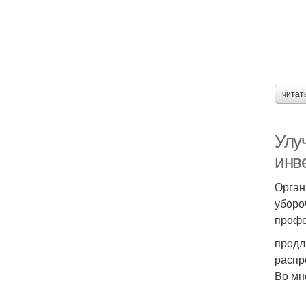
читат
Улу
инв
Орган
уборо
профе
продл
распр
Во мн