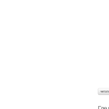
читат
Где