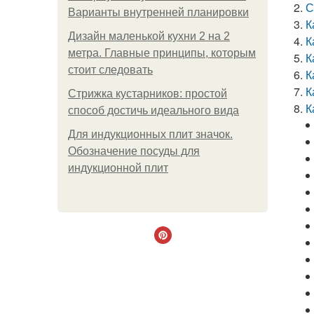
С
Варианты внутренней планировки
К
Дизайн маленькой кухни 2 на 2
К
метра. Главные принципы, которым
К
стоит следовать
К
К
Стрижка кустарников: простой
К
способ достичь идеального вида
Для индукционных плит значок.
Обозначение посуды для
индукционной плит