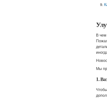
К
Улу
В чем
Пожал
детал
иногд
Ново
Мы пр
1. Ва
Чтобы
допол