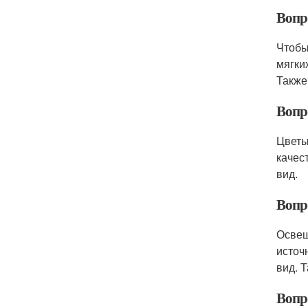
Вопр
Чтобы
мягки
Также
Вопр
Цветы
качес
вид.
Вопр
Освещ
источ
вид. 
Вопр