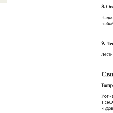
8. О
Надое
любой
9. Ле
Лестн
Свя
Вопр
Уют -
в себ
и удо