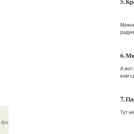
5. К
Можно
радую
6. М
А вот
вам с
7. Па
Тут н
⇦