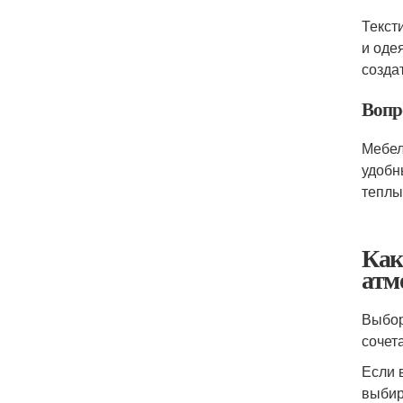
Текст
и оде
созда
Вопр
Мебел
удобн
теплы
Как
атм
Выбор
сочет
Если 
выбир