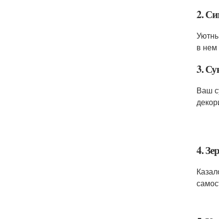
2. С
Уютны
в нем
3. С
Ваш с
декор
4. З
Казал
самос