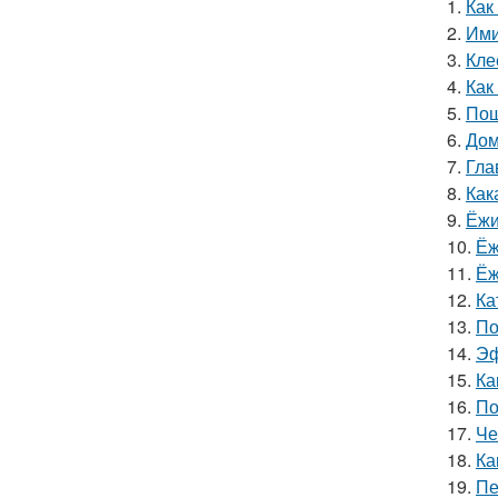
1.
Как
2.
Ими
3.
Кле
4.
Как
5.
Пош
6.
Дом
7.
Гла
8.
Как
9.
Ёжи
10.
Ёж
11.
Ёж
12.
Ка
13.
По
14.
Эф
15.
Ка
16.
По
17.
Че
18.
Ка
19.
Пе