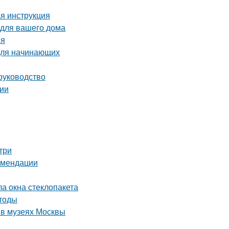
ая инструкция
 для вашего дома
ия
 для начинающих
руководство
сии
три
комендации
ла окна стеклопакета
етоды
 в музеях Москвы