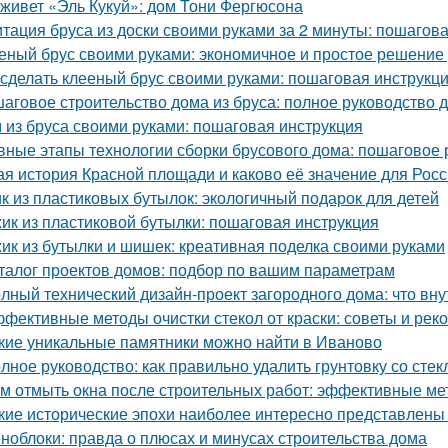
 живет «Эль Кукуй»: дом Тони Фергюсона
тация бруса из доски своими руками за 2 минуты: пошагов
еный брус своими руками: экономичное и простое решение
 сделать клееный брус своими руками: пошаговая инструкц
аговое строительство дома из бруса: полное руководство
 из бруса своими руками: пошаговая инструкция
вные этапы технологии сборки брусового дома: пошаговое 
ая история Красной площади и каково её значение для Рос
к из пластиковых бутылок: экологичный подарок для детей
ик из пластиковой бутылки: пошаговая инструкция
ик из бутылки и шишек: креативная поделка своими руками
талог проектов домов: подбор по вашим параметрам
лный технический дизайн-проект загородного дома: что вну
фективные методы очистки стекол от краски: советы и ре
кие уникальные памятники можно найти в Иваново
лное руководство: как правильно удалить грунтовку со стек
м отмыть окна после строительных работ: эффективные м
кие исторические эпохи наиболее интересно представлены
ноблоки: правда о плюсах и минусах строительства дома