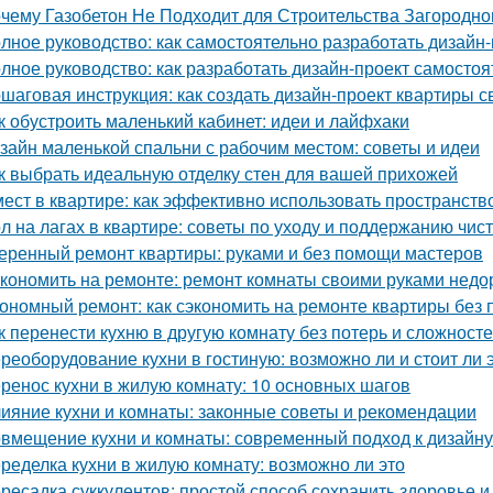
чему Газобетон Не Подходит для Строительства Загородно
лное руководство: как самостоятельно разработать дизайн
лное руководство: как разработать дизайн-проект самостоя
шаговая инструкция: как создать дизайн-проект квартиры с
к обустроить маленький кабинет: идеи и лайфхаки
зайн маленькой спальни с рабочим местом: советы и идеи
к выбрать идеальную отделку стен для вашей прихожей
мест в квартире: как эффективно использовать пространств
л на лагах в квартире: советы по уходу и поддержанию чис
еренный ремонт квартиры: руками и без помощи мастеров
кономить на ремонте: ремонт комнаты своими руками недо
ономный ремонт: как сэкономить на ремонте квартиры без 
к перенести кухню в другую комнату без потерь и сложност
реоборудование кухни в гостиную: возможно ли и стоит ли 
ренос кухни в жилую комнату: 10 основных шагов
ияние кухни и комнаты: законные советы и рекомендации
вмещение кухни и комнаты: современный подход к дизайну
ределка кухни в жилую комнату: возможно ли это
ресадка суккулентов: простой способ сохранить здоровье и