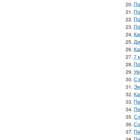
20.
По
21.
По
22.
По
23.
По
24.
Ка
25.
Ди
26.
Ка
27.
7 
28.
По
29.
Ув
30.
Сэ
31.
Эк
32.
Ка
33.
Пе
34.
Пе
35.
Сл
36.
Со
37.
Пе
38.
Пе