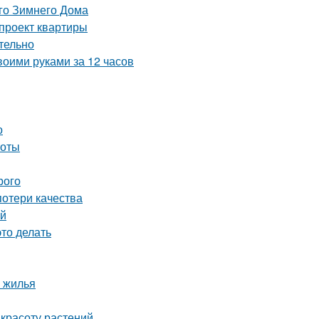
го Зимнего Дома
-проект квартиры
тельно
воими руками за 12 часов
о
тоты
рого
потери качества
ей
это делать
 жилья
 красоту растений