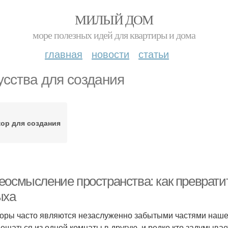
МИЛЫЙ ДОМ
море полезных идей для квартиры и дома
главная
новости
статьи
усства для создания
кор для создания
еосмысление пространства: как превратит
ыха
оры часто являются незаслуженно забытыми частями нашего
ещаться из одной комнаты в другую, и редко кто задумывает