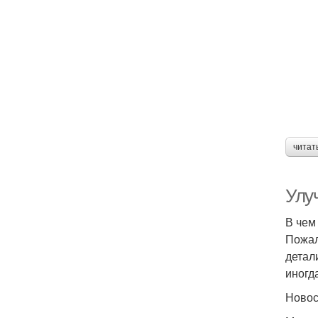
читат
Улу
В чем
Пожал
детал
иногд
Ново