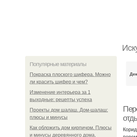
Иск
Популярные материалы
Де
Покраска плоского шифера. Можно
ли красить шифер и чем?
Изменение интерьера за 1
выходные: рецепты успеха
Пер
Проекты дом шалаш. Дом-шалаш:
отд
плюсы и минусы
Как обложить дом кирпичом. Плюсы
Корид
и минусы деревянного дома,
перем