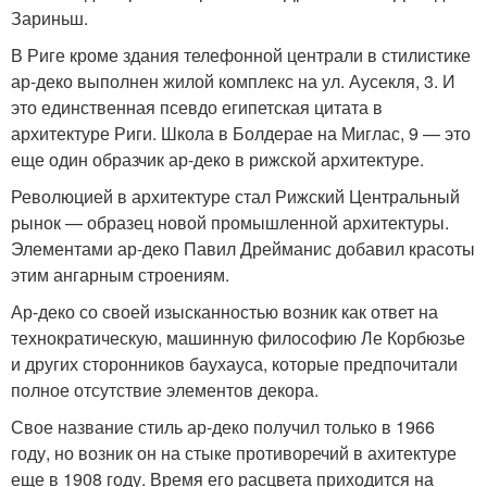
Зариньш.
В Риге кроме здания телефонной централи в стилистике
ар-деко выполнен жилой комплекс на ул. Аусекля, 3. И
это единственная псевдо египетская цитата в
архитектуре Риги. Школа в Болдерае на Миглас, 9 — это
еще один образчик ар-деко в рижской архитектуре.
Революцией в архитектуре стал Рижский Центральный
рынок — образец новой промышленной архитектуры.
Элементами ар-деко Павил Дрейманис добавил красоты
этим ангарным строениям.
Ар-деко со своей изысканностью возник как ответ на
технократическую, машинную философию Ле Корбюзье
и других сторонников баухауса, которые предпочитали
полное отсутствие элементов декора.
Свое название стиль ар-деко получил только в 1966
году, но возник он на стыке противоречий в ахитектуре
еще в 1908 году. Время его расцвета приходится на