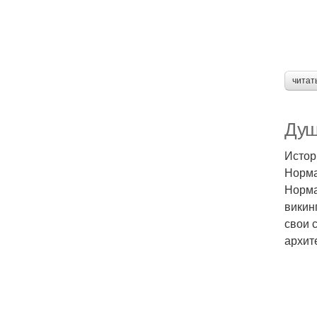
читат
Душ
Истор
Норма
Норма
викин
свои 
архит