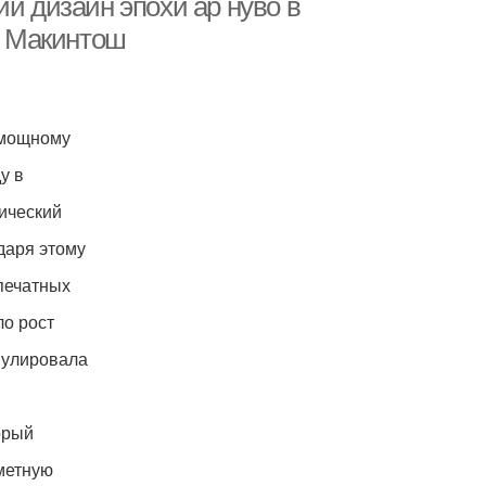
ий дизайн эпохи ар нуво в
Р. Макинтош
к мощному
у в
ический
одаря этому
 печатных
о рост
мулировала
орый
метную