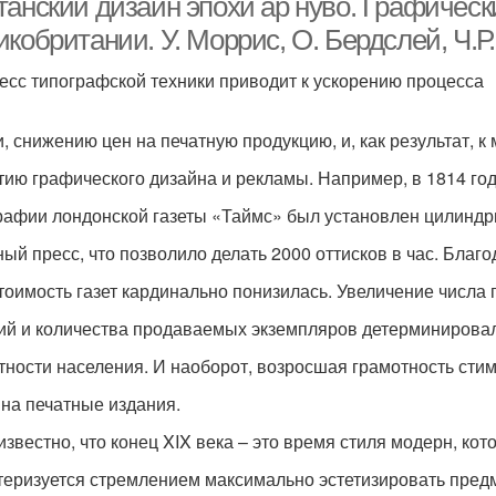
анский дизайн эпохи ар нуво. Графическ
икобритании. У. Моррис, О. Бердслей, Ч.
есс типографской техники приводит к ускорению процесса
и, снижению цен на печатную продукцию, и, как результат, 
тию графического дизайна и рекламы. Например, в 1814 год
рафии лондонской газеты «Таймс» был установлен цилиндр
ный пресс, что позволило делать 2000 оттисков в час. Благ
тоимость газет кардинально понизилась. Увеличение числа
ий и количества продаваемых экземпляров детерминировал
тности населения. И наоборот, возросшая грамотность сти
 на печатные издания.
звестно, что конец XIX века – это время стиля модерн, кот
теризуется стремлением максимально эстетизировать пред