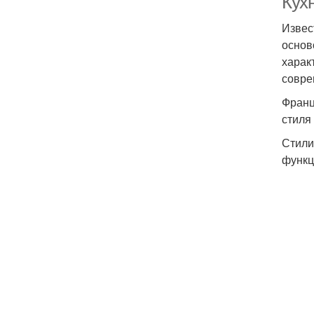
Кух
Извес
основ
харак
совре
Франц
стиля
Стили
функц