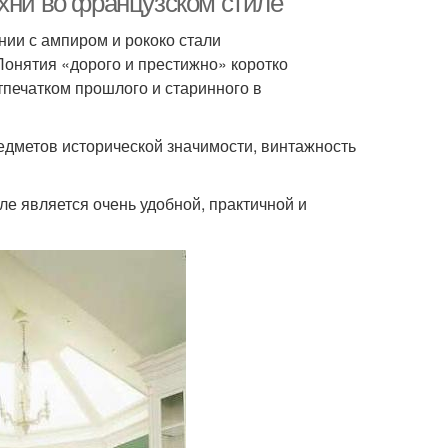
ухни во французском стиле
нии с ампиром и рококо стали
онятия «дорого и престижно» коротко
тпечатком прошлого и старинного в
едметов исторической значимости, винтажность
е является очень удобной, практичной и