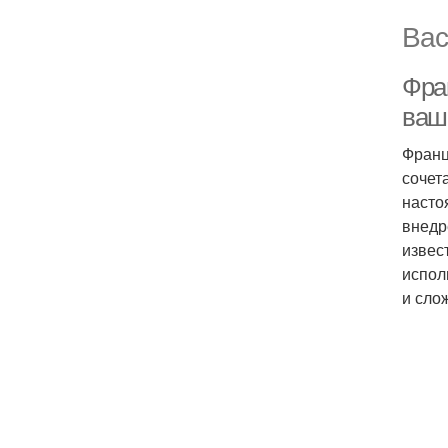
Вас
Фран
ваш
Франц
сочет
насто
внедр
извес
испол
и сло