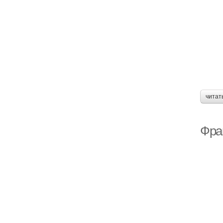
читат
Фран