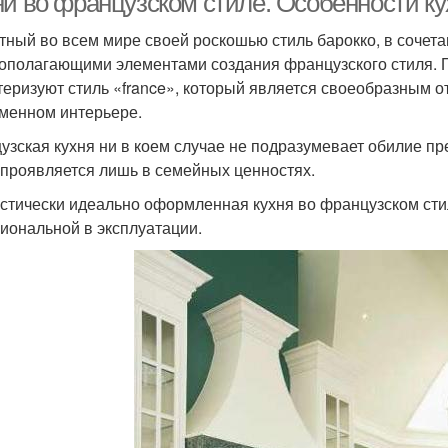
ни во французском стиле. Особенности к
тный во всем мире своей роскошью стиль барокко, в сочета
ополагающими элементами создания французского стиля. П
теризуют стиль «france», который является своеобразным о
менном интерьере.
узская кухня ни в коем случае не подразумевает обилие пр
 проявляется лишь в семейных ценностях.
стически идеально оформленная кухня во французском стил
иональной в эксплуатации.