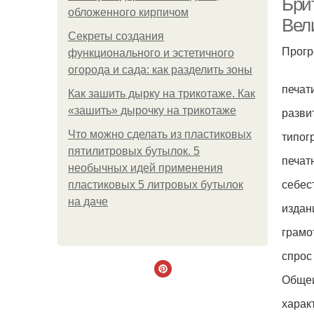
Брит
обложенного кирпичом
Вел
Секреты создания
Прогр
функционального и эстетичного
огорода и сада: как разделить зоны
печат
Как зашить дырку на трикотаже. Как
«зашить» дырочку на трикотаже
разви
Что можно сделать из пластиковых
типог
пятилитровых бутылок. 5
печат
необычных идей применения
себес
пластиковых 5 литровых бутылок
на даче
издан
грамо
спрос
Общеи
харак