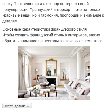
квартир
эпоху Просвещения и с тех пор не теряет своей
популярности. Французский интерьер — это не только
красивые вещи, но и гармония, пропорции и внимание к
деталям.
Схема для интерьера
Мебель для интерьера
Основные характеристики французского стиля
Чтобы создать французский стиль в интерьере, важно
обратить внимание на несколько ключевых элементов:
Материалы в интерьере
Атмосфера в интерьере
Интерьер с нуля
Популярные стили
Аксессуары для
Гамма для интерьера
интерьера
читать дальше →