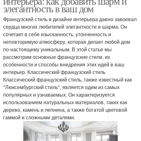
интерьера: как добавить шарм и
элегантность в ваш дом
Французский стиль в дизайне интерьера давно завоевал
Стиль на современный
сердца многих любителей элегантности и шарма. Он
Нормандский стиль
дизайн
сочетает в себе изысканность, утонченность и
неповторимую атмосферу, которая делает любой дом
по-настоящему уникальным. В этой статье мы
рассмотрим основные французские стили, их
Стиль на мировую
Стиль в архитектуре
особенности и способы внедрения этих идей в ваш
архитектуру
интерьер. Классический французский стиль
Классический французский стиль, также известный как
"Люксембургский стиль", является одим из самых
Архитектуры в
Отдых в нормандском
популярных и узнаваемых. Он характеризуется
нормандском стиле
стиле
использованием натуральных материалов, таких как
дерево, камень и лепнина, а также богатой цветовой
гаммой и сложными деталями.
Стиль с
Особняк в нормандском
остроконечными
стиле
крышами