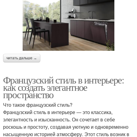
бюджетом
стиле
Коттедж в нормандском
Цвета для интерьера
стиле
читать дальше →
Технологии в
Кухня в нормандском
классическом стиле
стиле
Французский стиль в интерьере:
как создать элегантное
пространство
Введение в
Приборы в
Что такое французский стиль?
нормандский стиль
нормандском стиле
Французский стиль в интерьере — это классика,
элегантность и изысканность. Он сочетает в себе
роскошь и простоту, создавая уютную и одновременно
Стиль для небольших
насыщенную историей атмосферу. Этот стиль возник в
Рустические стили