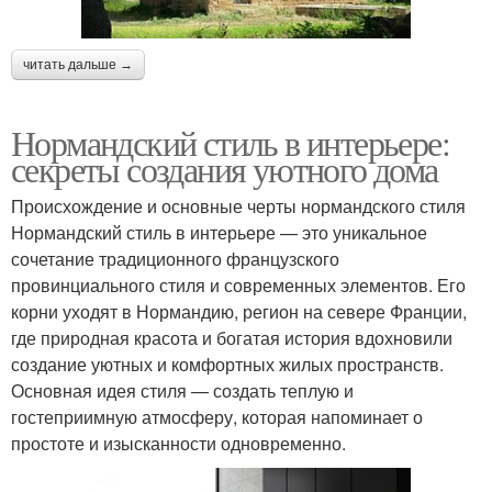
Текстиль в
Брус в нормандском
нормандском интерьере
стиле
читать дальше →
Нормандский стиль в интерьере:
Стиль с
Интерьер в
секреты создания уютного дома
использованием
нормандском стиле
Происхождение и основные черты нормандского стиля
Нормандский стиль в интерьере — это уникальное
Спальня в нормандском
Стиль в небольшом
сочетание традиционного французского
стиле
помещении
провинциального стиля и современных элементов. Его
корни уходят в Нормандию, регион на севере Франции,
где природная красота и богатая история вдохновили
создание уютных и комфортных жилых пространств.
Различия между
Средневековые стили
Основная идея стиля — создать теплую и
нормандским стилем
гостеприимную атмосферу, которая напоминает о
простоте и изысканности одновременно.
Стиль с ограниченным
Дом в нормандском