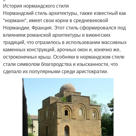
История нормандского стиля
Скандинавский
Мебель в интерьере
Нормандский стиль архитектуры, также известный как
интерьер
"норманн", имеет свои корни в средневековой
Нормандии, Франция. Этот стиль сформировался под
влиянием романской архитектуры и викингских
Кухни в нормандском
традиций, что отразилось в использовании массивных
Романский стиль
стиле
каменных конструкций, арочных окон и, конечно же,
остроконечных крыш. Особняки в нормандском стиле
стали символом благородства и изысканности, что
сделало их популярными среди аристократии.
Стиль в современном
Стиль в интерьер
интерьере
Элементы с романским
Интерьеры в
стилем
романском стиле