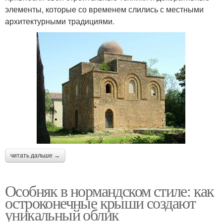
элементы, которые со временем слились с местными
архитектурными традициями.
Интерьеры в
Стили в интерьере
нормандском стиле
Мебель в французском
Стиль с современным
стиле
дизайном
Стиль на кухне
Кухня в стиле
читать дальше →
Приборы с
Особняк в нормандском стиле: как
Скандинавский стиль
нормандским стилем
остроконечные крыши создают
уникальный облик