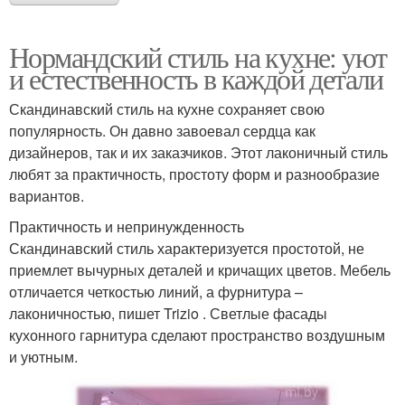
Нормандский стиль на кухне: уют
Интерьер без
и естественность в каждой детали
Гармония в интерьере
специальных знаний
Скандинавский стиль на кухне сохраняет свою
популярность. Он давно завоевал сердца как
дизайнеров, так и их заказчиков. Этот лаконичный стиль
Идеи для уютного
любят за практичность, простоту форм и разнообразие
Уютный интерьер
интерьера
вариантов.
Практичность и непринужденность
Скандинавский стиль характеризуется простотой, не
Кухни в скандинавском
приемлет вычурных деталей и кричащих цветов. Мебель
Камень в интерьере
стиле
отличается четкостью линий, а фурнитура –
лаконичностью, пишет Trizio . Светлые фасады
кухонного гарнитура сделают пространство воздушным
и уютным.