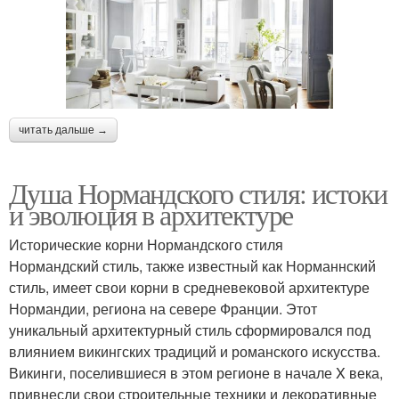
Особняки в
Спальни в нормандском
нормандском стиле
стиле
читать дальше →
Стиль в разных
Нормандский интерьер
комнатах
Душа Нормандского стиля: истоки
и эволюция в архитектуре
Исторические корни Нормандского стиля
Гаммы в нормандском
Стиль с современными
Нормандский стиль, также известный как Норманнский
интерьере
элементами
стиль, имеет свои корни в средневековой архитектуре
Нормандии, региона на севере Франции. Этот
уникальный архитектурный стиль сформировался под
Гамма для
влиянием викингских традиций и романского искусства.
Частные интерьеры
нормандского стиля
Викинги, поселившиеся в этом регионе в начале X века,
привнесли свои строительные техники и декоративные