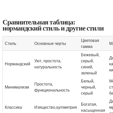
Сравнительная таблица:
нормандский стиль и другие стили
Цветовая
Стиль
Основные черты
М
гамма
Бежевый,
Д
Уют, простота,
серый,
Нормандский
к
натуральность
синий,
к
зеленый
Белый,
М
Простота,
Минимализм
черный,
с
функциональность
серый
б
Д
Богатая,
Классика
Изящество,symметрия
м
насыщенная