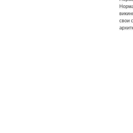
Норма
викин
свои 
архит