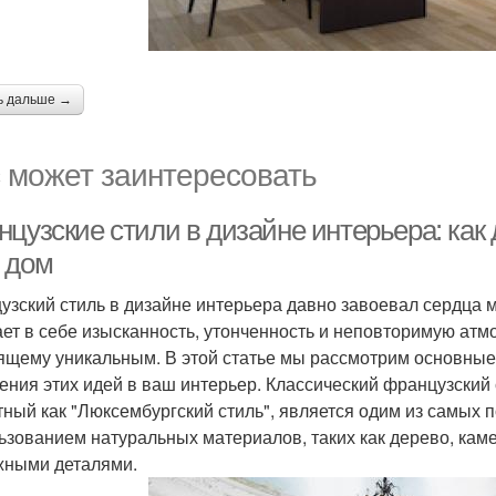
ь дальше →
 может заинтересовать
цузские стили в дизайне интерьера: как
 дом
узский стиль в дизайне интерьера давно завоевал сердца 
ает в себе изысканность, утонченность и неповторимую атм
ящему уникальным. В этой статье мы рассмотрим основные 
ения этих идей в ваш интерьер. Классический французский 
тный как "Люксембургский стиль", является одим из самых 
ьзованием натуральных материалов, таких как дерево, каме
жными деталями.