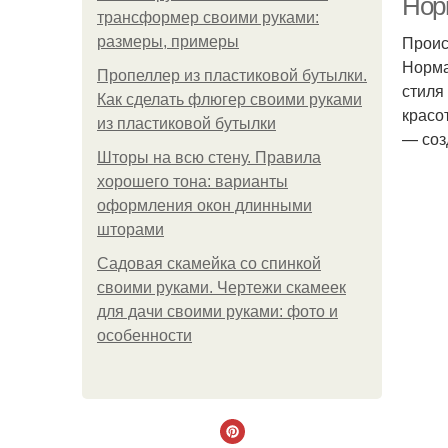
Нор
трансформер своими руками:
Проис
размеры, примеры
Норма
Пропеллер из пластиковой бутылки.
стиля
Как сделать флюгер своими руками
красо
из пластиковой бутылки
— соз
Шторы на всю стену. Правила
хорошего тона: варианты
оформления окон длинными
шторами
Садовая скамейка со спинкой
своими руками. Чертежи скамеек
для дачи своими руками: фото и
особенности