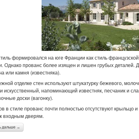
стиль формировался на юге Франции как стиль французской
и. Однако прованс более изящен и лишен грубых деталей. Д
ча или камня (известняка).
ужной отделке стен используют штукатурку бежевого, молочн
ли искусственный, напоминающий известняк, песчаник и сла
очные доски (вагонку).
ов в стиле прованс почти полностью отсутствуют крыльцо и
 к входным дверям.
ь дальше →