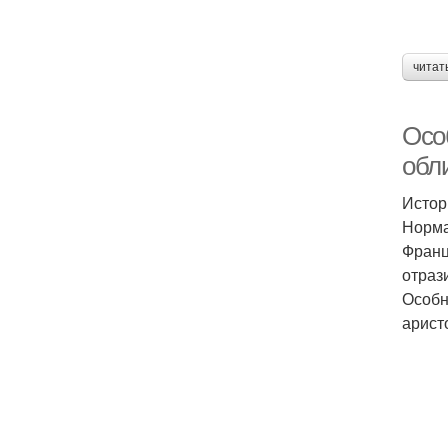
читат
Осо
обл
Истор
Норма
Франц
отраз
Особн
арист