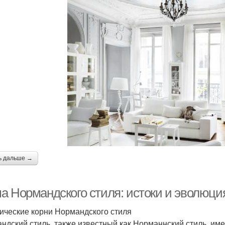
ь дальше →
а Нормандского стиля: истоки и эволюция
ические корни Нормандского стиля
ндский стиль, также известный как Норманнский стиль, име