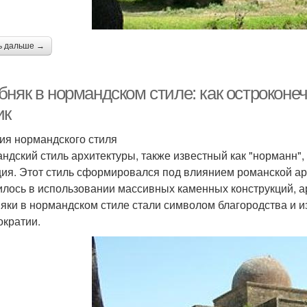
ь дальше →
бняк в нормандском стиле: как острокон
ик
ия нормандского стиля
ндский стиль архитектуры, также известный как "норманн",
ия. Этот стиль сформировался под влиянием романской арх
илось в использовании массивных каменных конструкций, ар
яки в нормандском стиле стали символом благородства и и
ократии.