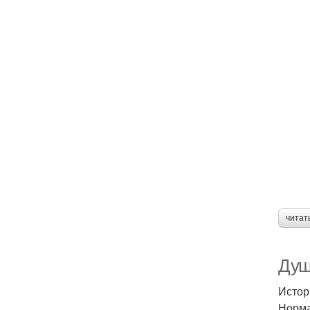
читат
Душ
Истор
Норма