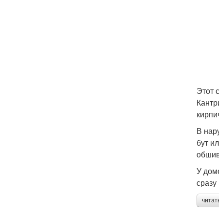
Этот 
Кантр
кирпи
В нар
бут и
обшив
У дом
сразу
читат