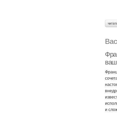
читат
Вас
Фран
ваш
Франц
сочет
насто
внедр
извес
испол
и сло