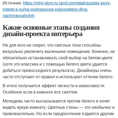
Источник:
https://milyj-dom.ru-land.com/stati/sozday-svoy-
interer-s-nulya-poshagovoe-rukovodstvo-dlya-
nachinayushchih
Какие основные этапы создания
дизайн-проекта интерьера
Ни для кого не секрет, что светлые тона способны
визуально увеличить маленькое помещение. Конечно, не
обязательно останавливать свой выбор на белом цвете
(хотя это классика и с помощью белого цвета удается
добиться превосходного результата). Дизайнеры очень
часто отступают от правил и используют оттенки белого.
В итоге получается эффект легкости и невесомости.
Особенно если в комнате все светлое.
Молодежь часто высказывается против белого и хочет
видеть яркую комнату. Цветные стены — это необычно и
привлекательно. Но если предпочтение отдается другим