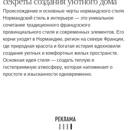
секреты создания уютного дома
Происхождение и основные черты нормандского стиля
Нормандский стиль в интерьере — это уникальное
Интерьеры в
сочетание традиционного французского
Частные интерьеры
нормандском стиле
провинциального стиля и современных элементов. Его
корни уходят в Нормандию, регион на севере Франции,
где природная красота и богатая история вдохновили
создание уютных и комфортных жилых пространств.
Спальни в нормандском
Нормандский интерьер
Основная идея стиля — создать теплую и
стиле
гостеприимную атмосферу, которая напоминает о
простоте и изысканности одновременно.
Текстиль в
Мебель в интерьере
нормандском интерьере
Кухни в нормандском
Скандинавский
стиле
интерьер